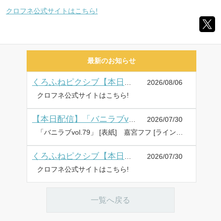
クロフネ公式サイトはこちら!
最新のお知らせ
2026/08/06
くろふねピクシブ【本日更新】新連載! 「社畜なもぐらは異世界で虎神さまと恋をする」など5作品
クロフネ公式サイトはこちら!
2026/07/30
【本日配信】「バニラブvol.79」
「バニラブvol.79」 [表紙] 嘉宮フフ [ラインナップ] 櫻井緋子、奥めぐ美、霞 暁人/江本マシメサ、ひむかい たきぎ [配信] 最終木曜日発売 ⇒ バニラブ公式はこちら ⇒ バニラブ Xアカウントはこちら
2026/07/30
くろふねピクシブ【本日更新】「死にたくないので英雄様を育てる事にします」など3作品
クロフネ公式サイトはこちら!
一覧へ戻る