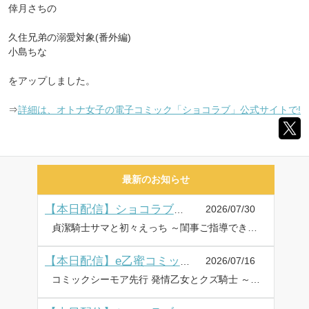
倖月さちの
久住兄弟の溺愛対象(番外編)
小島ちな
をアップしました。
⇒
詳細は、オトナ女子の電子コミック「ショコラブ」公式サイトで!
最新のお知らせ
2026/07/30
【本日配信】ショコラブコミックス最新作、7月30日より配信
貞潔騎士サマと初々えっち ～閨事ご指導できかねます!～(16) 宇野リッカ 拗らせ一途な佐伯くんの、純愛確定ぐちゃとろセックスが沼すぎる(4) ayuco をアップしました。 ⇒詳細は、オトナ女子の電子コミック「ショコラブ」公式サイトで!
2026/07/16
【本日配信】e乙蜜コミックス最新作、7月16日より配信
コミックシーモア先行 発情乙女とクズ騎士 ～エッチな呪いが解けません!?～(14) ばさき南月 / 原作:天真夜 をアップしました。 ⇒詳細はこちら