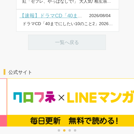
紅「セフレ、やっぱなしで!」 大人気! 相互溺愛青春譚、連載再開♡ 表紙イラストの図書カード(500円分)やQUOカード(1,000円分)プレゼントも!! 巻末アンケートハガキもしくはWEBアンケートにてご応募いただけます♥ MAGAZINE BE×BOY 2026年9月号 発売日:2026年8月6日 定価:935円(税込) 表紙:紅 ラインナップ 紅、いちかわ壱、竹竜サン太、御自愛、CTK、茂こつ、田中鈴木、楢島さち、喃喃、ねこ田米蔵、ハシモトミツ、榛名ハル、豆田サブロー、三日ミタ、美山薫子、ヤナギダ、りちゃ、ろじ 豪華執筆陣!! ⇒BE・BOY GOLD 2026年9月号 ラインナップ・チラ見せはこちら
2026/08/04
【速報】ドラマCD「40までにしたい10のこと2」ジャケット・DLカード表紙・小冊子チラ見せを公開♪
ドラマCD「40までにしたい10のこと2」2026年9月25日に発売・配信! ✼••┈┈••✼••┈┈••✼••┈┈••✼••┈┈••✼ ・ジャケットを公開! ・DLカード表紙を公開! ・小冊子チラ見せを公開! ✼••┈┈••✼••┈┈••✼••┈┈••✼••┈┈••✼ イケメン部下と社内恋愛中♡ 大人の恋の育み方には規律が必要で!? 特装盤・DLカード版は、マミタ描き下ろし【マンガ小冊子】つき!! ジャケットを公開! DLカード表紙を公開! 小冊子チラ見せを公開! 商品情報 『これからもっと恥ずかしいことするよ?』 10年以上ぶりに恋人ができた十条雀(40歳)。しかも相手は10歳年下のイケメン部下・田中慶司。雀の目下の課題は「公私の切り分け」。気を抜くと浮き足立ってしまう雀と慶司が決めたルールは4つ。 ①会社では今まで通りの距離を保つ ②仕事中は「雀さん」て呼ばない ③慶司ばかり見ない ④一週間守れたらご褒美 ルール順守を頑張る雀だったが――!? 【部下×上司】誠実に向き合って育む大人の恋♥音声化第2弾! マミタ 十条 雀:阿部 敦 田中慶司:江口拓也 2026年9月25日(金) ☆選べる4タイプで販売! 予約受付開始☆ [特装盤]CD1枚組+描き下ろしマンガ小冊子/価格:4,400円(税込) [通常盤]CD1枚組/価格:3,960円(税込) [DLカード版]シリアルコード入りDLカード+描き下ろしマンガ小冊子/価格:4,400円(税込) [配信版]配信サイト:ポケットドラマCD、DLsiteがるまに、アニメイト通販、Renta!、honto 特典・キャンペーンなど詳しくは⇒ドラマCD「40までにしたい10のこと2」特設サイト
一覧へ戻る
公式サイト