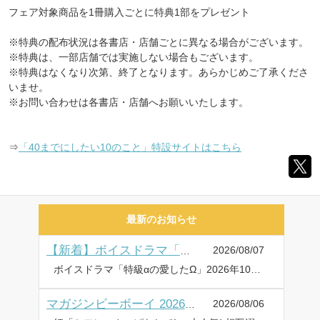
フェア対象商品を1冊購入ごとに特典1部をプレゼント
※特典の配布状況は各書店・店舗ごとに異なる場合がございます。
※特典は、一部店舗では実施しない場合もございます。
※特典はなくなり次第、終了となります。あらかじめご了承くださ
いませ。
※お問い合わせは各書店・店舗へお願いいたします。
⇒
「40までにしたい10のこと」特設サイトはこちら
最新のお知らせ
2026/08/07
【新着】ボイスドラマ「特級αの愛したΩ」試聴動画・キャストインタビュー&写真・特典画像を公開♪
ボイスドラマ「特級αの愛したΩ」2026年10月28日に発売・配信! ✼••┈┈••✼••┈┈••✼••┈┈••✼••┈┈••✼ ・試聴動画を公開! ・キャストインタビュー&写真を公開! ・特典画像を公開! ✼••┈┈••✼••┈┈••✼••┈┈••✼••┈┈••✼ 神波アユミ描き下ろし12Pマンガが読める【ボイスドラマ(シリアルコード入りマンガ小冊子版)】で登場! 幸福と葛藤のオメガバース! ボイスドラマ「特級αの愛したΩ」が、2026年10月28日に発売&配信! 試聴公開 【出演:鈴木崚汰・坂田将吾】 ⇒PV&試聴動画一覧はこちら キャストインタビュー&写真 【キャスト:鈴木崚汰・坂田将吾】 ⇒キャストインタビュー&写真はこちら 特典画像公開 ⇒特典情報はこちら 商品情報 『俺はもう――二度とお前を失くしたくない』 知性、能力が究極に秀でた【特級α】の有磨礼は、どこへ行っても注目の的で、女の子たちや世間から、いつも追いかけ回されている。そんな彼が唯一、普通の高校生に戻れる時間を、同級生の大関司がくれた。絵本作家になる夢を持ち、いつもひとり美術室で絵を描いている司の傍で、たわいもない話をしながら2人きりの甘い時間は過ぎていく。そんなある日、司にヒートが来て、司がΩだと初めて知った礼は…。──突然の別れと空白の10年が過ぎ、2人は再会する。幸福と葛藤のオメガバース! 神波アユミ描き下ろし12Pマンガが読める【ボイスドラマ(シリアルコード入りマンガ小冊子版)】で登場! 各配信サイトで【配信版】も同日販売♪ 神波アユミ 有磨 礼:鈴木崚汰 大関 司:坂田将吾 2026年10月28日(水) ☆選べる2タイプで販売! 予約受付開始☆ ◆シリアルコード入りマンガ小冊子版◆ 仕様:シリアルコード入り描き下ろしマンガ小冊子/価格:4,620円(税込) ◆配信版◆ 配信サイト:ポケットドラマCD、DLsiteがるまに、アニメイト通販、Renta!、honto ⇒詳しくはコチラ フェア&キャンペーン(配信版は対象外) ・アニメイト 早期予約特典 2026年9月14日(月)までにご予約した方、全員に「ブロマイド」をプレゼント ・コミコミスタジオ 早期予約特典 2026年9月14日(月)までにご予約した方、全員に「チェキ風ミニイラストカード」をプレゼント ・アニメイト通販 予約キャンペーン 2026年10月21日(水)までにご予約した方から抽選で「サイン色紙」をプレゼント ・コミコミスタジオ 予約キャンペーン 2026年9月14日(月)までにご予約した方から抽選で「サイン色紙」をプレゼント 詳しくは⇒ボイスドラマ「特級αの愛したΩ」特設サイト
2026/08/06
マガジンビーボーイ 2026年9月号 ラインナップ・チラ見せアップ