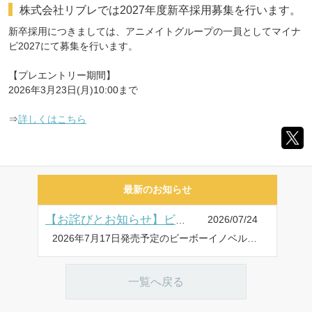
株式会社リブレでは2027年度新卒採用募集を行います。
新卒採用につきましては、アニメイトグループの一員としてマイナ
ビ2027にて募集を行います。
【プレエントリー期間】
2026年3月23日(月)10:00まで
⇒
詳しくはこちら
最新のお知らせ
2026/07/24
【お詫びとお知らせ】ビーボーイノベルズ「はなれがたいけもの 愛を求める(仮)」発売延期について
2026年7月17日発売予定のビーボーイノベルズ「はなれがたいけもの 愛を求める(仮)」(著:八十庭たづ先生 画:佐々木久美子先生)の発売が延期になりました。 お待ち下さっていた皆様に心よりお詫び申し上げます。 発売日など詳細が決まり次第、お知らせいたします。 引き続き皆様には楽しみにお待ち頂けますと幸いです。
一覧へ戻る