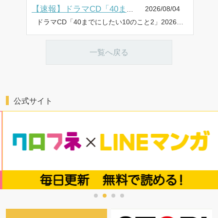
2026/08/04
【速報】ドラマCD「40までにしたい10のこと2」ジャケット・DLカード表紙・小冊子チラ見せを公開♪
ドラマCD「40までにしたい10のこと2」2026年9月25日に発売・配信! ✼••┈┈••✼••┈┈••✼••┈┈••✼••┈┈••✼ ・ジャケットを公開! ・DLカード表紙を公開! ・小冊子チラ見せを公開! ✼••┈┈••✼••┈┈••✼••┈┈••✼••┈┈••✼ イケメン部下と社内恋愛中♡ 大人の恋の育み方には規律が必要で!? 特装盤・DLカード版は、マミタ描き下ろし【マンガ小冊子】つき!! ジャケットを公開! DLカード表紙を公開! 小冊子チラ見せを公開! 商品情報 『これからもっと恥ずかしいことするよ?』 10年以上ぶりに恋人ができた十条雀(40歳)。しかも相手は10歳年下のイケメン部下・田中慶司。雀の目下の課題は「公私の切り分け」。気を抜くと浮き足立ってしまう雀と慶司が決めたルールは4つ。 ①会社では今まで通りの距離を保つ ②仕事中は「雀さん」て呼ばない ③慶司ばかり見ない ④一週間守れたらご褒美 ルール順守を頑張る雀だったが――!? 【部下×上司】誠実に向き合って育む大人の恋♥音声化第2弾! マミタ 十条 雀:阿部 敦 田中慶司:江口拓也 2026年9月25日(金) ☆選べる4タイプで販売! 予約受付開始☆ [特装盤]CD1枚組+描き下ろしマンガ小冊子/価格:4,400円(税込) [通常盤]CD1枚組/価格:3,960円(税込) [DLカード版]シリアルコード入りDLカード+描き下ろしマンガ小冊子/価格:4,400円(税込) [配信版]配信サイト:ポケットドラマCD、DLsiteがるまに、アニメイト通販、Renta!、honto 特典・キャンペーンなど詳しくは⇒ドラマCD「40までにしたい10のこと2」特設サイト
一覧へ戻る
公式サイト