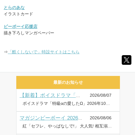
とらのあな
イラストカード
ビーボーイ応援店
描き下ろしマンガペーパー
⇒
「酷くしないで」特設サイトはこちら
最新のお知らせ
2026/08/07
【新着】ボイスドラマ「特級αの愛したΩ」試聴動画・キャストインタビュー&写真・特典画像を公開♪
ボイスドラマ「特級αの愛したΩ」2026年10月28日に発売・配信! ✼••┈┈••✼••┈┈••✼••┈┈••✼••┈┈••✼ ・試聴動画を公開! ・キャストインタビュー&写真を公開! ・特典画像を公開! ✼••┈┈••✼••┈┈••✼••┈┈••✼••┈┈••✼ 神波アユミ描き下ろし12Pマンガが読める【ボイスドラマ(シリアルコード入りマンガ小冊子版)】で登場! 幸福と葛藤のオメガバース! ボイスドラマ「特級αの愛したΩ」が、2026年10月28日に発売&配信! 試聴公開 【出演:鈴木崚汰・坂田将吾】 ⇒PV&試聴動画一覧はこちら キャストインタビュー&写真 【キャスト:鈴木崚汰・坂田将吾】 ⇒キャストインタビュー&写真はこちら 特典画像公開 ⇒特典情報はこちら 商品情報 『俺はもう――二度とお前を失くしたくない』 知性、能力が究極に秀でた【特級α】の有磨礼は、どこへ行っても注目の的で、女の子たちや世間から、いつも追いかけ回されている。そんな彼が唯一、普通の高校生に戻れる時間を、同級生の大関司がくれた。絵本作家になる夢を持ち、いつもひとり美術室で絵を描いている司の傍で、たわいもない話をしながら2人きりの甘い時間は過ぎていく。そんなある日、司にヒートが来て、司がΩだと初めて知った礼は…。──突然の別れと空白の10年が過ぎ、2人は再会する。幸福と葛藤のオメガバース! 神波アユミ描き下ろし12Pマンガが読める【ボイスドラマ(シリアルコード入りマンガ小冊子版)】で登場! 各配信サイトで【配信版】も同日販売♪ 神波アユミ 有磨 礼:鈴木崚汰 大関 司:坂田将吾 2026年10月28日(水) ☆選べる2タイプで販売! 予約受付開始☆ ◆シリアルコード入りマンガ小冊子版◆ 仕様:シリアルコード入り描き下ろしマンガ小冊子/価格:4,620円(税込) ◆配信版◆ 配信サイト:ポケットドラマCD、DLsiteがるまに、アニメイト通販、Renta!、honto ⇒詳しくはコチラ フェア&キャンペーン(配信版は対象外) ・アニメイト 早期予約特典 2026年9月14日(月)までにご予約した方、全員に「ブロマイド」をプレゼント ・コミコミスタジオ 早期予約特典 2026年9月14日(月)までにご予約した方、全員に「チェキ風ミニイラストカード」をプレゼント ・アニメイト通販 予約キャンペーン 2026年10月21日(水)までにご予約した方から抽選で「サイン色紙」をプレゼント ・コミコミスタジオ 予約キャンペーン 2026年9月14日(月)までにご予約した方から抽選で「サイン色紙」をプレゼント 詳しくは⇒ボイスドラマ「特級αの愛したΩ」特設サイト
2026/08/06
マガジンビーボーイ 2026年9月号 ラインナップ・チラ見せアップ
紅「セフレ、やっぱなしで!」 大人気! 相互溺愛青春譚、連載再開♡ 表紙イラストの図書カード(500円分)やQUOカード(1,000円分)プレゼントも!! 巻末アンケートハガキもしくはWEBアンケートにてご応募いただけます♥ MAGAZINE BE×BOY 2026年9月号 発売日:2026年8月6日 定価:935円(税込) 表紙:紅 ラインナップ 紅、いちかわ壱、竹竜サン太、御自愛、CTK、茂こつ、田中鈴木、楢島さち、喃喃、ねこ田米蔵、ハシモトミツ、榛名ハル、豆田サブロー、三日ミタ、美山薫子、ヤナギダ、りちゃ、ろじ 豪華執筆陣!! ⇒BE・BOY GOLD 2026年9月号 ラインナップ・チラ見せはこちら