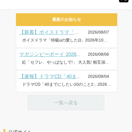
最新のお知らせ
2026/08/07
【新着】ボイスドラマ「特級αの愛したΩ」試聴動画・キャストインタビュー&写真・特典画像を公開♪
ボイスドラマ「特級αの愛したΩ」2026年10月28日に発売・配信! ✼••┈┈••✼••┈┈••✼••┈┈••✼••┈┈••✼ ・試聴動画を公開! ・キャストインタビュー&写真を公開! ・特典画像を公開! ✼••┈┈••✼••┈┈••✼••┈┈••✼••┈┈••✼ 神波アユミ描き下ろし12Pマンガが読める【ボイスドラマ(シリアルコード入りマンガ小冊子版)】で登場! 幸福と葛藤のオメガバース! ボイスドラマ「特級αの愛したΩ」が、2026年10月28日に発売&配信! 試聴公開 【出演:鈴木崚汰・坂田将吾】 ⇒PV&試聴動画一覧はこちら キャストインタビュー&写真 【キャスト:鈴木崚汰・坂田将吾】 ⇒キャストインタビュー&写真はこちら 特典画像公開 ⇒特典情報はこちら 商品情報 『俺はもう――二度とお前を失くしたくない』 知性、能力が究極に秀でた【特級α】の有磨礼は、どこへ行っても注目の的で、女の子たちや世間から、いつも追いかけ回されている。そんな彼が唯一、普通の高校生に戻れる時間を、同級生の大関司がくれた。絵本作家になる夢を持ち、いつもひとり美術室で絵を描いている司の傍で、たわいもない話をしながら2人きりの甘い時間は過ぎていく。そんなある日、司にヒートが来て、司がΩだと初めて知った礼は…。──突然の別れと空白の10年が過ぎ、2人は再会する。幸福と葛藤のオメガバース! 神波アユミ描き下ろし12Pマンガが読める【ボイスドラマ(シリアルコード入りマンガ小冊子版)】で登場! 各配信サイトで【配信版】も同日販売♪ 神波アユミ 有磨 礼:鈴木崚汰 大関 司:坂田将吾 2026年10月28日(水) ☆選べる2タイプで販売! 予約受付開始☆ ◆シリアルコード入りマンガ小冊子版◆ 仕様:シリアルコード入り描き下ろしマンガ小冊子/価格:4,620円(税込) ◆配信版◆ 配信サイト:ポケットドラマCD、DLsiteがるまに、アニメイト通販、Renta!、honto ⇒詳しくはコチラ フェア&キャンペーン(配信版は対象外) ・アニメイト 早期予約特典 2026年9月14日(月)までにご予約した方、全員に「ブロマイド」をプレゼント ・コミコミスタジオ 早期予約特典 2026年9月14日(月)までにご予約した方、全員に「チェキ風ミニイラストカード」をプレゼント ・アニメイト通販 予約キャンペーン 2026年10月21日(水)までにご予約した方から抽選で「サイン色紙」をプレゼント ・コミコミスタジオ 予約キャンペーン 2026年9月14日(月)までにご予約した方から抽選で「サイン色紙」をプレゼント 詳しくは⇒ボイスドラマ「特級αの愛したΩ」特設サイト
2026/08/06
マガジンビーボーイ 2026年9月号 ラインナップ・チラ見せアップ
紅「セフレ、やっぱなしで!」 大人気! 相互溺愛青春譚、連載再開♡ 表紙イラストの図書カード(500円分)やQUOカード(1,000円分)プレゼントも!! 巻末アンケートハガキもしくはWEBアンケートにてご応募いただけます♥ MAGAZINE BE×BOY 2026年9月号 発売日:2026年8月6日 定価:935円(税込) 表紙:紅 ラインナップ 紅、いちかわ壱、竹竜サン太、御自愛、CTK、茂こつ、田中鈴木、楢島さち、喃喃、ねこ田米蔵、ハシモトミツ、榛名ハル、豆田サブロー、三日ミタ、美山薫子、ヤナギダ、りちゃ、ろじ 豪華執筆陣!! ⇒BE・BOY GOLD 2026年9月号 ラインナップ・チラ見せはこちら
2026/08/04
【速報】ドラマCD「40までにしたい10のこと2」ジャケット・DLカード表紙・小冊子チラ見せを公開♪
ドラマCD「40までにしたい10のこと2」2026年9月25日に発売・配信! ✼••┈┈••✼••┈┈••✼••┈┈••✼••┈┈••✼ ・ジャケットを公開! ・DLカード表紙を公開! ・小冊子チラ見せを公開! ✼••┈┈••✼••┈┈••✼••┈┈••✼••┈┈••✼ イケメン部下と社内恋愛中♡ 大人の恋の育み方には規律が必要で!? 特装盤・DLカード版は、マミタ描き下ろし【マンガ小冊子】つき!! ジャケットを公開! DLカード表紙を公開! 小冊子チラ見せを公開! 商品情報 『これからもっと恥ずかしいことするよ?』 10年以上ぶりに恋人ができた十条雀(40歳)。しかも相手は10歳年下のイケメン部下・田中慶司。雀の目下の課題は「公私の切り分け」。気を抜くと浮き足立ってしまう雀と慶司が決めたルールは4つ。 ①会社では今まで通りの距離を保つ ②仕事中は「雀さん」て呼ばない ③慶司ばかり見ない ④一週間守れたらご褒美 ルール順守を頑張る雀だったが――!? 【部下×上司】誠実に向き合って育む大人の恋♥音声化第2弾! マミタ 十条 雀:阿部 敦 田中慶司:江口拓也 2026年9月25日(金) ☆選べる4タイプで販売! 予約受付開始☆ [特装盤]CD1枚組+描き下ろしマンガ小冊子/価格:4,400円(税込) [通常盤]CD1枚組/価格:3,960円(税込) [DLカード版]シリアルコード入りDLカード+描き下ろしマンガ小冊子/価格:4,400円(税込) [配信版]配信サイト:ポケットドラマCD、DLsiteがるまに、アニメイト通販、Renta!、honto 特典・キャンペーンなど詳しくは⇒ドラマCD「40までにしたい10のこと2」特設サイト
一覧へ戻る