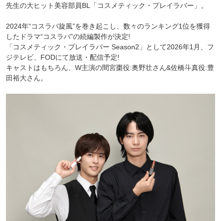
先生の大ヒット美容部員BL「コスメティック・プレイラバー」。
2024年“コスラバ旋風”を巻き起こし、数々のランキング1位を獲得
したドラマ“コスラバ”の続編製作が決定!
「コスメティック・プレイラバー Season2」として2026年1月、フ
ジテレビ、FODにて放送・配信予定!
キャストはもちろん、W主演の間宮棗役:奥野壮さん&佐橋斗真役:豊
田裕大さん。