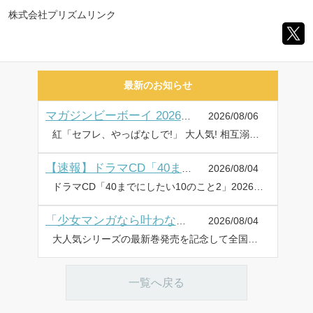
株式会社プリズムリンク
最新のお知らせ
2026/08/06
マガジンビーボーイ 2026年9月号 ラインナップ・チラ見せアップ
紅「セフレ、やっぱなしで!」 大人気! 相互溺愛青春譚、連載再開♡ 表紙イラストの図書カード(500円分)やQUOカード(1,000円分)プレゼントも!! 巻末アンケートハガキもしくはWEBアンケートにてご応募いただけます♥ MAGAZINE BE×BOY 2026年9月号 発売日:2026年8月6日 定価:935円(税込) 表紙:紅 ラインナップ 紅、いちかわ壱、竹竜サン太、御自愛、CTK、茂こつ、田中鈴木、楢島さち、喃喃、ねこ田米蔵、ハシモトミツ、榛名ハル、豆田サブロー、三日ミタ、美山薫子、ヤナギダ、りちゃ、ろじ 豪華執筆陣!! ⇒BE・BOY GOLD 2026年9月号 ラインナップ・チラ見せはこちら
2026/08/04
【速報】ドラマCD「40までにしたい10のこと2」ジャケット・DLカード表紙・小冊子チラ見せを公開♪
ドラマCD「40までにしたい10のこと2」2026年9月25日に発売・配信! ✼••┈┈••✼••┈┈••✼••┈┈••✼••┈┈••✼ ・ジャケットを公開! ・DLカード表紙を公開! ・小冊子チラ見せを公開! ✼••┈┈••✼••┈┈••✼••┈┈••✼••┈┈••✼ イケメン部下と社内恋愛中♡ 大人の恋の育み方には規律が必要で!? 特装盤・DLカード版は、マミタ描き下ろし【マンガ小冊子】つき!! ジャケットを公開! DLカード表紙を公開! 小冊子チラ見せを公開! 商品情報 『これからもっと恥ずかしいことするよ?』 10年以上ぶりに恋人ができた十条雀(40歳)。しかも相手は10歳年下のイケメン部下・田中慶司。雀の目下の課題は「公私の切り分け」。気を抜くと浮き足立ってしまう雀と慶司が決めたルールは4つ。 ①会社では今まで通りの距離を保つ ②仕事中は「雀さん」て呼ばない ③慶司ばかり見ない ④一週間守れたらご褒美 ルール順守を頑張る雀だったが――!? 【部下×上司】誠実に向き合って育む大人の恋♥音声化第2弾! マミタ 十条 雀:阿部 敦 田中慶司:江口拓也 2026年9月25日(金) ☆選べる4タイプで販売! 予約受付開始☆ [特装盤]CD1枚組+描き下ろしマンガ小冊子/価格:4,400円(税込) [通常盤]CD1枚組/価格:3,960円(税込) [DLカード版]シリアルコード入りDLカード+描き下ろしマンガ小冊子/価格:4,400円(税込) [配信版]配信サイト:ポケットドラマCD、DLsiteがるまに、アニメイト通販、Renta!、honto 特典・キャンペーンなど詳しくは⇒ドラマCD「40までにしたい10のこと2」特設サイト
2026/08/04
「少女マンガなら叶わない恋」3巻発売記念フェア開催!
大人気シリーズの最新巻発売を記念して全国フェアを開催! 特典は夏満載のホログラム仕様のキラキラミニイラストカード! 開催店舗 アニメイトなど、全国の書店で実施 開催期間 2026年8月20日(木)～ 特典が無くなり次第終了 フェア特典 キラキラミニイラストカード 1種(名刺サイズ 91×55mm) フェア対象商品 ビボピーコミックス 「少女マンガなら叶わない恋」 「少女マンガなら叶わない恋2」 ※8/20発売の3巻はフェア対象外です 配布方法 フェア対象商品を1冊購入ごとに特典1部をプレゼント ※特典の配布状況は各書店・店舗ごとに異なる場合がございます。 ※特典は、一部店舗では実施しない場合もございます。 ※特典はなくなり次第、終了となります。あらかじめご了承くださいませ。 ※お問い合わせは各書店・店舗へお願いいたします。 ⇒「少女マンガなら叶わない恋」特設サイトはこちら
一覧へ戻る