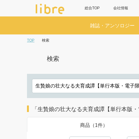
総合TOP
会社情報
雑誌・アンソロジー
TOP
検索
検索
「生贄娘の壮大なる夫育成譚【単行本版・
商品（1件）