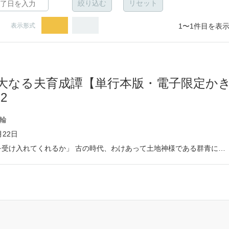
表示形式
1〜1件目を表示
大なる夫育成譚【単行本版・電子限定か
2
輪
月22日
「嫁 …私を受け入れてくれるか」 古の時代、わけあって土地神様である群青に嫁いだ志乃。 共に過ごしていく内に群青を慕う気持ちが芽生えるが、嫁としてふさわしくないのではないかと悩む。 一方変わらず群青は志乃を可愛がり、口づけを求めてきて…―― 貧乏で怠け者の神様に寵愛され振り回される!? これは、神様と人間の壮大なる異類婚姻譚。 電子限定描き下ろしマンガ1Pを収録。 ※本書には電子配信中の「生贄娘の壮大なる夫育成譚」（6）～（10）が収録されています。