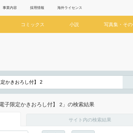
事業内容
採用情報
海外ライセンス
コミックス
小説
写真集・その
6月
7
SUN
MON
TUE
WED
THU
FRI
SAT
SUN
MON
TUE
WED
1
2
3
4
5
6
1
7
8
9
10
11
12
13
5
6
7
8
14
15
16
17
18
19
20
12
13
14
15
電子限定かきおろし付】 2」の検索結果
21
22
23
24
25
26
27
19
20
21
22
28
29
30
26
27
28
29
サイト内の検索結果