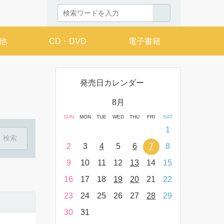
他
CD・DVD
電子書籍
発売日カレンダー
月
8月
THU
FRI
SAT
SUN
MON
TUE
WED
THU
FRI
SAT
SUN
MON
T
2
3
4
1
9
10
11
2
3
4
5
6
7
8
6
7
16
17
18
9
10
11
12
13
14
15
13
14
23
24
25
16
17
18
19
20
21
22
20
21
30
31
23
24
25
26
27
28
29
27
28
30
31