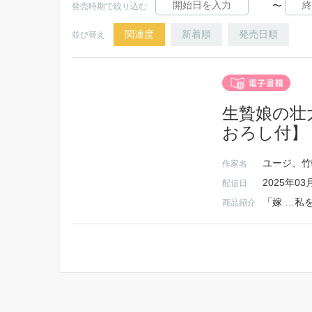
〜
発売時期で絞り込む
関連度
新着順
発売日順
並び替え
生贄娘の壮
おろし付】 
ユージ、竹
作家名
2025年03
配信日
商品紹介