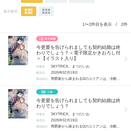
表示形式
1〜2件目を表示 / 2件
今更愛を告げられましても契約結婚は終
わりでしょう？＜電子限定かきおろし付
＞【イラスト入り】
SKYTRICK、まつだいお
作家名
2026年02月19日
配信日
男爵家から疎まれるΩのユリアンは、冷酷な軍人と恐れられる公爵家当主でαのロドリックと結婚することに。 「なぜ…？」と疑問に思うユリアンに、ロドリックはある条件を告げる。 それは、「二年間」だけ夫婦として過ごすという契約だった。 大切な存在を守るために契約を受け入れたユリアン。 国を守るために契約を提示したロドリック。 ふたりの間に愛はなかったが、互いの強さや優しさに触れるたび惹かれていき…？ ＜電子限定の書き下ろしショート付＞
商品紹介
今更愛を告げられましても契約結婚は終
わりでしょう？
SKYTRICK、まつだいお
作家名
2026年02月19日
発売日
男爵家から疎まれるΩのユリアンは、冷酷な軍人と恐れられる公爵家当主でαのロドリックと結婚することに。「なぜ…？」と疑問に思うユリアンに、ロドリックはある条件を告げる。それは、「二年間」だけ夫婦として過ごすという契約だった。大切な存在を守るために契約を受け入れたユリアン。国を守るために契約を提示したロドリック。ふたりの間に愛はなかったが、互いの強さや優しさに触れるたび惹かれていき…？
商品紹介