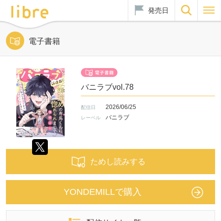
発売日
電子書籍
バニラブvol.78
2026/06/25
配信日
バニラブ
レーベル
ためし読みする
YONDEMILLで購入