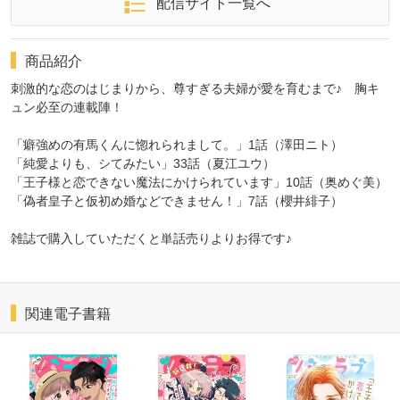
配信サイト一覧へ
商品紹介
刺激的な恋のはじまりから、尊すぎる夫婦が愛を育むまで♪ 胸キ
ュン必至の連載陣！
「癖強めの有馬くんに惚れられまして。」1話（澤田ニト）
「純愛よりも、シてみたい」33話（夏江ユウ）
「王子様と恋できない魔法にかけられています」10話（奥めぐ美）
「偽者皇子と仮初め婚などできません！」7話（櫻井緋子）
雑誌で購入していただくと単話売りよりお得です♪
関連電子書籍