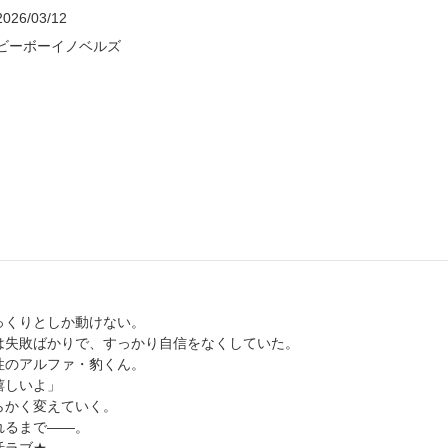
2026/03/12
ビーボーイノベルズ
っくりとしか動けない。
は失敗ばかりで、すっかり自信をなくしていた。
性のアルファ・豹くん。
嬉しいよ」
らかく変えていく。
れるまで――。