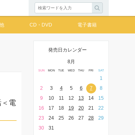
他
CD・DVD
電子書籍
発売日カレンダー
月
8月
THU
FRI
SAT
SUN
MON
TUE
WED
THU
FRI
SAT
SUN
MON
T
2
3
4
1
9
10
11
2
3
4
5
6
7
8
6
7
16
17
18
9
10
11
12
13
14
15
13
14
活＜電
23
24
25
16
17
18
19
20
21
22
20
21
30
31
23
24
25
26
27
28
29
27
28
30
31