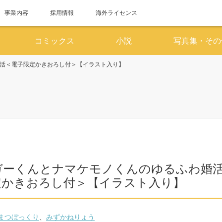
事業内容
採用情報
海外ライセンス
コミックス
小説
写真集・その
活＜電子限定かきおろし付＞【イラスト入り】
6月
7
SUN
MON
TUE
WED
THU
FRI
SAT
SUN
MON
TUE
WED
1
2
3
4
5
6
1
7
8
9
10
11
12
13
5
6
7
8
14
15
16
17
18
19
20
12
13
14
15
ガーくんとナマケモノくんのゆるふわ婚
21
22
23
24
25
26
27
19
20
21
22
定かきおろし付＞【イラスト入り】
28
29
30
26
27
28
29
まつぼっくり
、
みずかねりょう