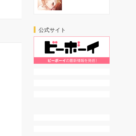
ＴＬ・乙女系
公式サイト