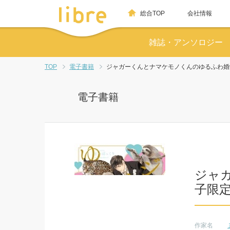
総合TOP
会社情報
雑誌・アンソロジー
TOP
電子書籍
ジャガーくんとナマケモノくんのゆるふわ婚
電子書籍
ジャ
子限
作家名