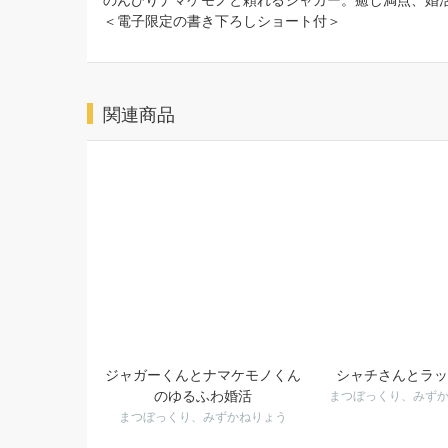
のんびりナマケモノと頼れるジャガー。癒し満点、婚
＜電子限定の書き下ろしショート付＞
関連商品
ジャガーくんとナマケモノくん
シャチさんとラッ
のゆるふわ婚活
まつぼっくり、みず
まつぼっくり、みずかねりょう