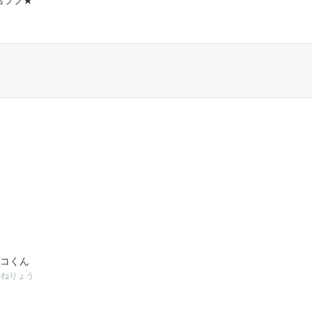
活ラブ★
コくん
かねりょう