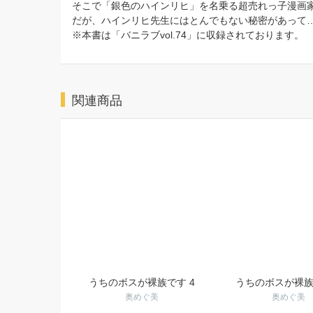
そこで「銀色のハインリヒ」を名乗る超売れっ子漫画
だが、ハインリヒ先生にはとんでもない秘密があって…
※本書は「バニラブvol.74」に収録されております。
関連商品
うちのボスが裸族です 4
うちのボスが裸族
奥めぐ美
奥めぐ美