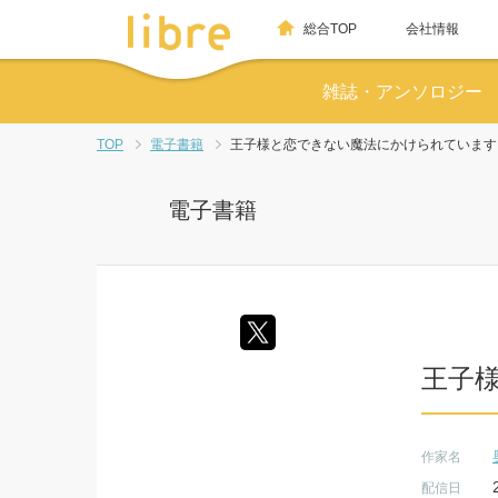
総合TOP
会社情報
雑誌・アンソロジー
TOP
電子書籍
王子様と恋できない魔法にかけられています
電子書籍
王子
作家名
配信日