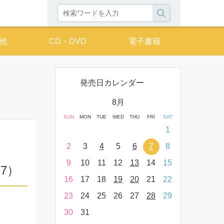
他
CD・DVD
電子書籍
発売日カレンダー
月
8月
THU
FRI
SAT
SUN
MON
TUE
WED
THU
FRI
SAT
SUN
MON
T
2
3
4
1
9
10
11
2
3
4
5
6
7
8
6
7
16
17
18
9
10
11
12
13
14
15
13
14
7）
23
24
25
16
17
18
19
20
21
22
20
21
30
31
23
24
25
26
27
28
29
27
28
30
31