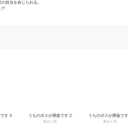
家の担当を命じられる。
!?
です 3
うちのボスが裸族です 2
うちのボスが裸族です
奥めぐ美
奥めぐ美