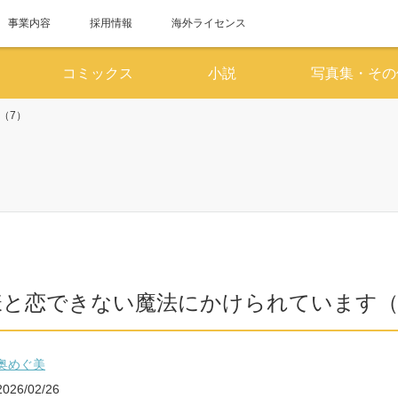
事業内容
採用情報
海外ライセンス
コミックス
小説
写真集・その
（7）
6月
7
SUN
MON
TUE
WED
THU
FRI
SAT
SUN
MON
TUE
WED
1
2
3
4
5
6
1
7
8
9
10
11
12
13
5
6
7
8
14
15
16
17
18
19
20
12
13
14
15
様と恋できない魔法にかけられています（
21
22
23
24
25
26
27
19
20
21
22
28
29
30
26
27
28
29
奥めぐ美
2026/02/26