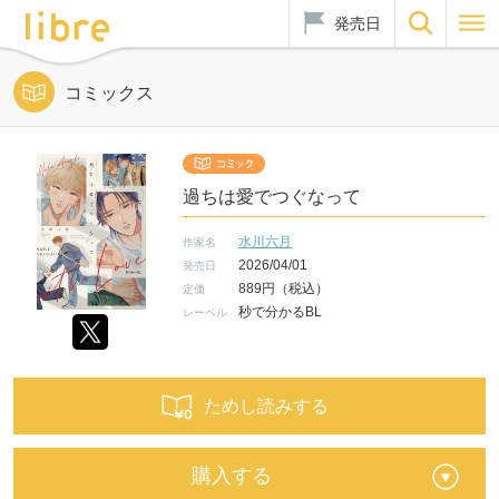
発売日
コミックス
過ちは愛でつぐなって
水川六月
作家名
2026/04/01
発売日
889円（税込）
定価
秒で分かるBL
レーベル
ためし読みする
購入する