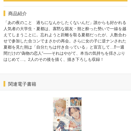
商品紹介
「あの夜のこと 過ちになんかしたくないんだ」誰からも好かれる
人気者の大学生・夏都は、寡黙な親友・朔と酔った勢いで⼀線を越
えてしまうことに。忘れようと距離を取る夏都だったが、人数合わ
せで参加した合コンでまさかの再会。さらに女の子に逆ナンされた
夏都を見た朔は「自分たちは付き合っている」と宣言して…⁉⼀週
間だけの“偽物の恋人”――それはやがて、本当の気持ちを揺さぶり
はじめて…。2人のその後を描く、描き下ろしも収録！
関連電子書籍