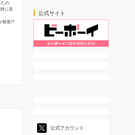
ったの
絶対に見
公式サイト
発覚!?