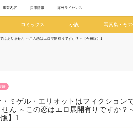
事業内容
採用情報
海外ライセンス
コミックス
小説
写真集・その
ではありません ～この恋はエロ展開有りですか？～【合冊版】1
6月
7
SUN
MON
TUE
WED
THU
FRI
SAT
SUN
MON
TUE
WED
1
2
3
4
5
6
1
7
8
9
10
11
12
13
5
6
7
8
14
15
16
17
18
19
20
12
13
14
15
ン・ミゲル・エリオットはフィクション
21
22
23
24
25
26
27
19
20
21
22
ません ～この恋はエロ展開有りですか？
版】1
28
29
30
26
27
28
29