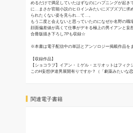
めるだけで満足していたはずなのにハプニングが起きて
に…まさか官能小説のヒロインみたいにズブズブに求め
られたくない姿を見られ…て…。
もう二度と会えないと思っていたのになぜか名野の職場
顔面偏差値が高くて仕事がデキる極上の男イアンと妄
合冊版描き下ろし7Pも収録☆
※本書は電子配信中の単話とアンソロジー掲載作品を
【収録作品】
【ショコラブ】イアン・ミゲル・エリオットはフィクシ
このH妄想伊達男展開有りですか？（「劇薬みたいな恋
関連電子書籍