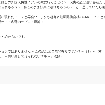
推しの外国人男性イアンの家に行くことに!? 現実の恋は遠い存在だ
られちゃう!? 私このまま快楽に溺れちゃうの!?…と、思っていたら
に現れたイアンと再会!? しかも超有名動画配信会社のCMOってことが
想オトメ名野のラブコメ爆誕！
まとめたものです。
ョンではありません ～この恋はエロ展開有りですか？～（1）～（6）
。 ～悪い男と忘れられない情事～」収録）