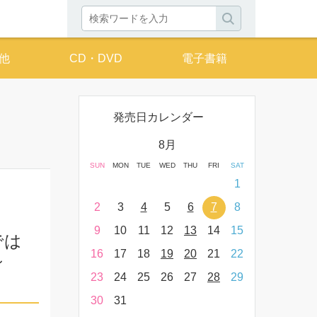
他
CD・DVD
電子書籍
発売日カレンダー
月
8月
THU
FRI
SAT
SUN
MON
TUE
WED
THU
FRI
SAT
SUN
MON
T
2
3
4
1
9
10
11
2
3
4
5
6
7
8
6
7
16
17
18
9
10
11
12
13
14
15
13
14
では
23
24
25
16
17
18
19
20
21
22
20
21
～
30
31
23
24
25
26
27
28
29
27
28
30
31