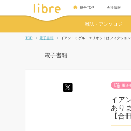
総合TOP
会社情報
雑誌・アンソロジー
TOP
電子書籍
イアン・ミゲル・エリオットはフィクション
電子書籍
イア
あり
【合冊