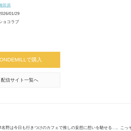
権田原
2026/01/29
ショコラブ
ONDEMILLで購入
配信サイト一覧へ
津名野は今日も行きつけのカフェで推しの妄想に想いを馳せる…。こっ