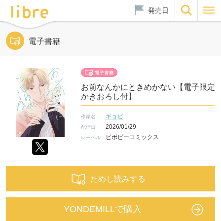
発売日
電子書籍
お前なんかにときめかない【電子限定
かきおろし付】
ギョビ
作家名
2026/01/29
配信日
ビボピーコミックス
レーベル
ためし読みする
YONDEMILLで購入