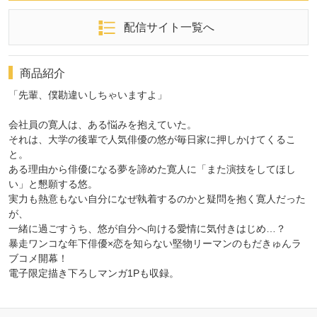
配信サイト一覧へ
商品紹介
「先輩、僕勘違いしちゃいますよ」
会社員の寛人は、ある悩みを抱えていた。
それは、大学の後輩で人気俳優の悠が毎日家に押しかけてくるこ
と。
ある理由から俳優になる夢を諦めた寛人に「また演技をしてほし
い」と懇願する悠。
実力も熱意もない自分になぜ執着するのかと疑問を抱く寛人だった
が、
一緒に過ごすうち、悠が自分へ向ける愛情に気付きはじめ…？
暴走ワンコな年下俳優×恋を知らない堅物リーマンのもだきゅんラ
ブコメ開幕！
電子限定描き下ろしマンガ1Pも収録。