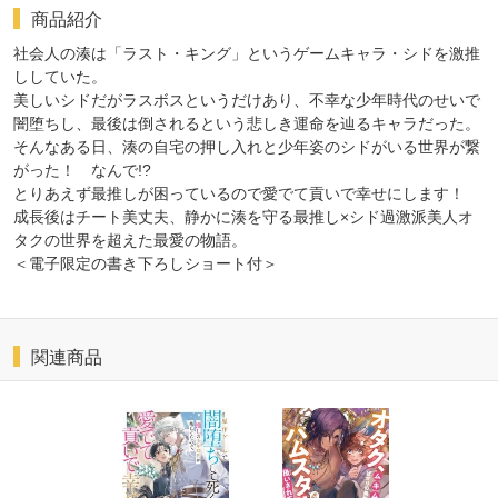
商品紹介
社会人の湊は「ラスト・キング」というゲームキャラ・シドを激推
ししていた。
美しいシドだがラスボスというだけあり、不幸な少年時代のせいで
闇堕ちし、最後は倒されるという悲しき運命を辿るキャラだった。
そんなある日、湊の自宅の押し入れと少年姿のシドがいる世界が繋
がった！ なんで!?
とりあえず最推しが困っているので愛でて貢いで幸せにします！
成長後はチート美丈夫、静かに湊を守る最推し×シド過激派美人オ
タクの世界を超えた最愛の物語。
＜電子限定の書き下ろしショート付＞
関連商品