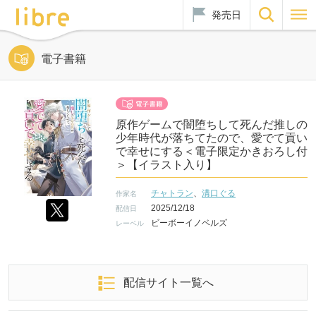
発売日
電子書籍
原作ゲームで闇堕ちして死んだ推しの
少年時代が落ちてたので、愛でて貢い
で幸せにする＜電子限定かきおろし付
＞【イラスト入り】
チャトラン
、
溝口ぐる
作家名
2025/12/18
配信日
ビーボーイノベルズ
レーベル
配信サイト一覧へ