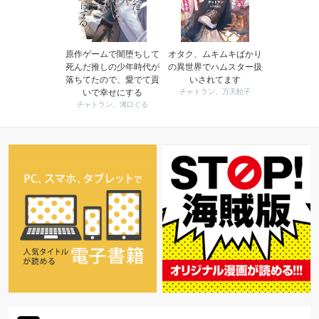
原作ゲームで闇堕ちして
オタク、ムキムキばかり
死んだ推しの少年時代が
の異世界でハムスター扱
落ちてたので、愛でて貢
いされてます
いで幸せにする
チャトラン、万天飴子
チャトラン、溝口ぐる