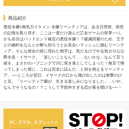
商品紹介
悪役令嬢×無気力イケメン 令嬢リーンティアは、ある日突然、前世
の記憶を取り戻す。ここは一度だけ遊んだ乙女ゲームの世界──し
かも自分はバッドエンド確定の悪役令嬢！？破滅回避のため、王子
との婚約をなんとか断ち切ろうとお見合いラッシュに挑むリーンテ
ィア。そんな彼女の前に現れた相手は、気だるげでやる気ゼロな公
爵令息・イサーク。「楽しいことなんて……ないかな」なんて言う
彼を、まさかのハプニングで川に突き落としてしまった！無言で帰
ってしまった彼に、これは完全に詰んだ…と頭を抱えるリーンティ
ア。──ところが翌日、イサークの口から飛び出したのは衝撃のひ
と言。「リーンティア嬢が、生きる楽しみになりました」…いや、
なんでそうなるの！？こうして予想外すぎる恋が幕を開ける──！