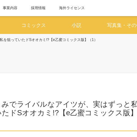
事業内容
採用情報
海外ライセンス
コミックス
小説
写真集・その
を狙っていたドSオオカミ!?【e乙蜜コミックス版】（1）
6月
7
SUN
MON
TUE
WED
THU
FRI
SAT
SUN
MON
TUE
WED
1
2
3
4
5
6
1
7
8
9
10
11
12
13
5
6
7
8
14
15
16
17
18
19
20
12
13
14
15
じみでライバルなアイツが、実はずっと
21
22
23
24
25
26
27
19
20
21
22
たドSオオカミ!?【e乙蜜コミックス版
28
29
30
26
27
28
29