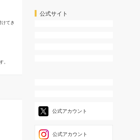
付けてき
ＴＬ・乙女系
公式サイト
す。