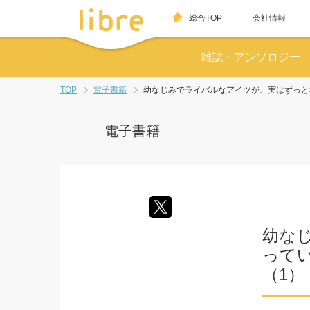
総合TOP
会社情報
雑誌・アンソロジー
TOP
電子書籍
幼なじみでライバルなアイツが、実はずっと私
電子書籍
幼な
ってい
（1）