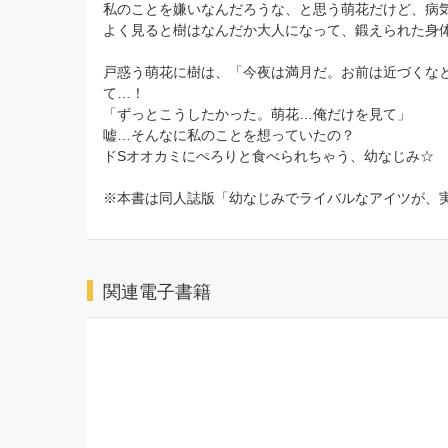
私のことを嫌いなんだろうな、と思う萌花だけど、病
よく見ると樹はなんだか大人になって、鍛えられた身
戸惑う萌花に樹は、「今夜は満月だ。お前は近づくな
て…！
「ずっとこうしたかった。萌花…俺だけを見て」
嘘…そんなに私のことを想っていたの？
ドSオオカミにぺろりと食べられちゃう、幼なじみ☆
※本書は同人誌版「幼なじみでライバルなアイツが、実
関連電子書籍