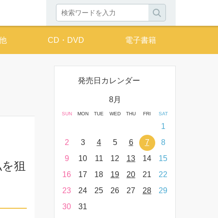
他
CD・DVD
電子書籍
発売日カレンダー
月
8月
THU
FRI
SAT
SUN
MON
TUE
WED
THU
FRI
SAT
SUN
MON
T
2
3
4
1
9
10
11
2
3
4
5
6
7
8
6
7
16
17
18
9
10
11
12
13
14
15
13
14
私を狙
23
24
25
16
17
18
19
20
21
22
20
21
】
30
31
23
24
25
26
27
28
29
27
28
30
31