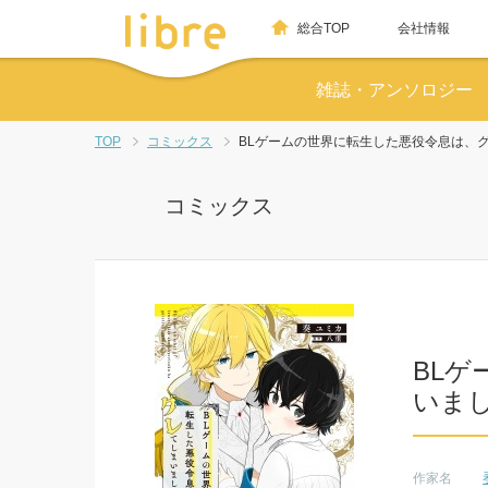
総合TOP
会社情報
雑誌・アンソロジー
TOP
コミックス
BLゲームの世界に転生した悪役令息は、
コミックス
BL
いま
作家名