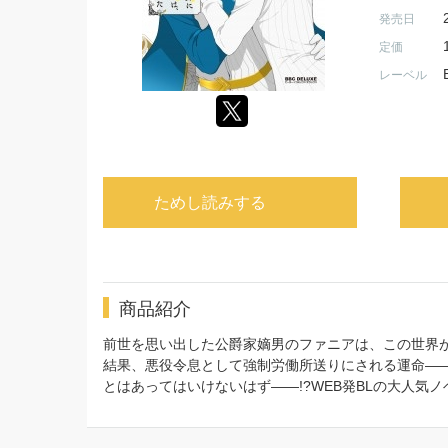
発売日
定価
レーベル
ためし読みする
商品紹介
前世を思い出した公爵家嫡男のファニアは、この世界が
結果、悪役令息として強制労働所送りにされる運命―
とはあってはいけないはず――!?WEB発BLの大人気