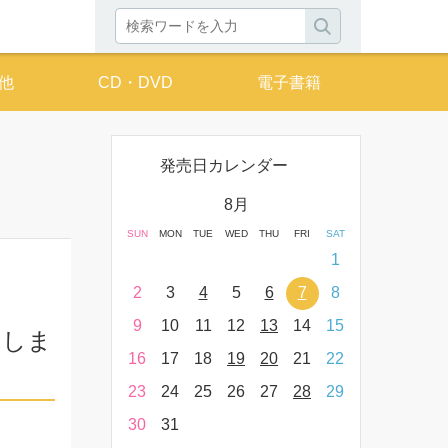
他
CD・DVD
電子書籍
発売日カレンダー
月
8月
THU
FRI
SAT
SUN
MON
TUE
WED
THU
FRI
SAT
SUN
MON
T
2
3
4
1
9
10
11
2
3
4
5
6
7
8
6
7
16
17
18
9
10
11
12
13
14
15
13
14
てしま
23
24
25
16
17
18
19
20
21
22
20
21
30
31
23
24
25
26
27
28
29
27
28
30
31