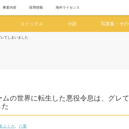
事業内容
採用情報
海外ライセンス
コミックス
小説
写真集・その
グレてしまいました
6月
7
SUN
MON
TUE
WED
THU
FRI
SAT
SUN
MON
TUE
WED
1
2
3
4
5
6
1
7
8
9
10
11
12
13
5
6
7
8
14
15
16
17
18
19
20
12
13
14
15
ゲームの世界に転生した悪役令息は、グレ
21
22
23
24
25
26
27
19
20
21
22
した
28
29
30
26
27
28
29
奏ユミカ
、
八重