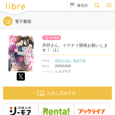
発売日
電子書籍
丹羽さん、イケナイ開発お願いしま
す！（1）
倖月さちの
、
青井千寿
作家名
2025/10/30
配信日
ショコラブ
レーベル
ためし読みする