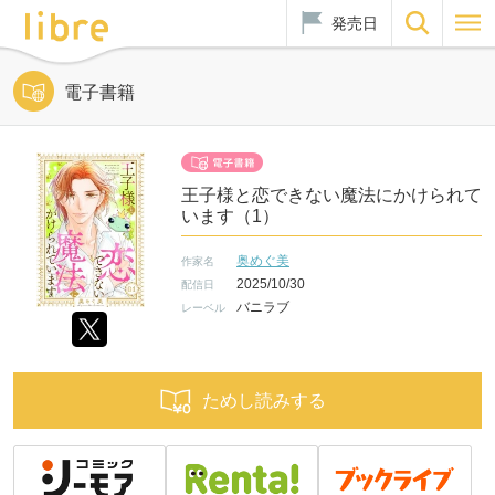
発売日
電子書籍
王子様と恋できない魔法にかけられて
います（1）
奥めぐ美
作家名
2025/10/30
配信日
バニラブ
レーベル
ためし読みする