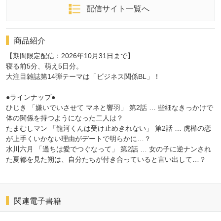
配信サイト一覧へ
商品紹介
【期間限定配信：2026年10月31日まで】
寝る前5分、萌え5日分。
大注目雑誌第14弾テーマは「ビジネス関係BL」！
●ラインナップ●
ひじき 「嫌いでいさせて マネと響羽」 第2話 … 些細なきっかけで
体の関係を持つようになった二人は？
たまむしマン 「龍河くんは受け止めきれない」 第2話 … 虎樺の恋
が上手くいかない理由がデートで明らかに…？
水川六月 「過ちは愛でつぐなって」 第2話 … 女の子に逆ナンされ
た夏都を見た朔は、自分たちが付き合っていると言い出して…？
関連電子書籍