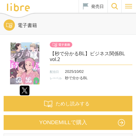
発売日
電子書籍
【秒で分かるBL】ビジネス関係BL
vol.2
2025/10/02
配信日
秒で分かるBL
レーベル
ためし読みする
YONDEMILLで購入