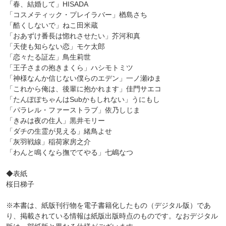
「春、結婚して」HISADA
「コスメティック・プレイラバー」楢島さち
「酷くしないで」ねこ田米蔵
「おあずけ番長は惚れさせたい」芥河和真
「天使も知らない恋」モケ太郎
「恋々たる証左」鳥生莉世
「王子さまの抱きまくら」ハシモトミツ
「神様なんか信じない僕らのエデン」一ノ瀬ゆま
「これから俺は、後輩に抱かれます」佳門サエコ
「たんぽぽちゃんはSubかもしれない」うにもし
「パラレル・ファーストラブ」依乃しじま
「きみは夜の住人」黒井モリー
「ダチの生霊が見える」緒鳥よせ
「灰羽戦線」稲荷家房之介
「わんと鳴くなら撫でてやる」七嶋なつ
◆表紙
桜日梯子
※本書は、紙版刊行物を電子書籍化したもの（デジタル版）であ
り、掲載されている情報は紙版出版時点のものです。なおデジタル