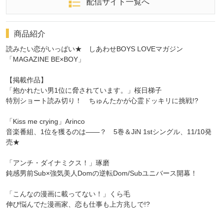
配信サイト一覧へ
商品紹介
読みたい恋がいっぱい★ しあわせBOYS LOVEマガジン
「MAGAZINE BE×BOY」
【掲載作品】
「抱かれたい男1位に脅されています。」桜日梯子
特別ショート読み切り！ ちゅんたかが心霊ドッキリに挑戦!?
「Kiss me crying」Arinco
音楽番組、1位を獲るのは――？ 5巻＆JiN 1stシングル、11/10発
売★
「アンチ・ダイナミクス！」琢磨
鈍感男前Sub×強気美人Domの逆転Dom/Subユニバース開幕！
「こんなの漫画に載ってない！」くら毛
伸び悩んでた漫画家、恋も仕事も上方兆しで!?