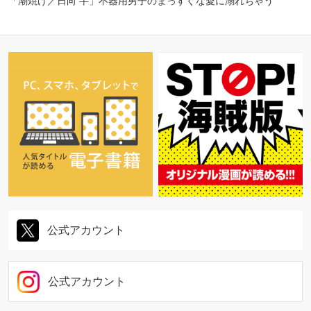
「潮焼け／日向 半」不器用男子のまっすぐな愛に溺れちゃう
公式アカウント
公式アカウント