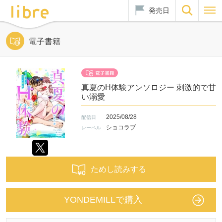
発売日
電子書籍
真夏のH体験アンソロジー 刺激的で甘
い溺愛
2025/08/28
配信日
ショコラブ
レーベル
ためし読みする
YONDEMILLで購入