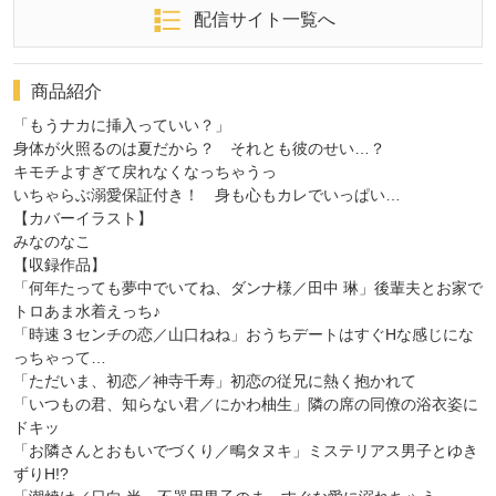
配信サイト一覧へ
商品紹介
「もうナカに挿入っていい？」
身体が火照るのは夏だから？ それとも彼のせい…？
キモチよすぎて戻れなくなっちゃうっ
いちゃらぶ溺愛保証付き！ 身も心もカレでいっぱい…
【カバーイラスト】
みなのなこ
【収録作品】
「何年たっても夢中でいてね、ダンナ様／田中 琳」後輩夫とお家で
トロあま水着えっち♪
「時速３センチの恋／山口ねね」おうちデートはすぐHな感じにな
っちゃって…
「ただいま、初恋／神寺千寿」初恋の従兄に熱く抱かれて
「いつもの君、知らない君／にかわ柚生」隣の席の同僚の浴衣姿に
ドキッ
「お隣さんとおもいでづくり／鴫タヌキ」ミステリアス男子とゆき
ずりH!?