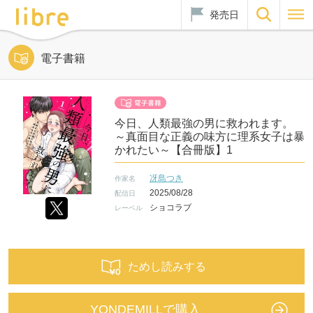
発売日
電子書籍
今日、人類最強の男に救われます。
～真面目な正義の味方に理系女子は暴
かれたい～【合冊版】1
冴島つき
作家名
2025/08/28
配信日
ショコラブ
レーベル
ためし読みする
YONDEMILLで購入