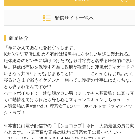
配信サイト一覧へ
商品紹介
「命にかえてあなたをお守りします」
K大医学研究所に勤める有紗は帰宅中にあやしい男達に襲われる。
絶体絶命のピンチに駆けつけたのは影井将虎と名乗る圧倒的に強い
男。将虎は有紗を保護する為に政府が派遣した凄腕ボディガードで
いきなり共同生活がはじまることに――！ これからはお風呂から
寝るときまで戦うイケメンと一緒って…護衛の仕事にはえっちなこ
とも含まれるんですか!?
ハードボイルドで一途な顔が良い男（※しかも人類最強）に真っ直
ぐに熱情を向けられたら身も心もズキュンズキュンしちゃう…っ！
人類最強の男×狙われた理系女子のハードボイルド☆ドラマティッ
ク・ラブ！
※本書には電子配信中の「【ショコラブ】今日、人類最強の男に救
われます。 ～真面目な正義の味方に理系女子は暴かれたい～」
（1）～（6）と、描き下ろし4Pが収録されています。