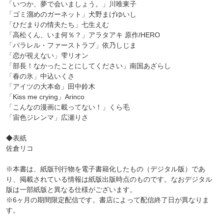
「いつか、夢で会いましょう。」川唯東子
「ゴミ溜めのガーネット」犬野まげゆいし
「ひだまりの情夫たち」七生えむ
「高松くん、いま何％？」アラタアキ 原作/HERO
「パラレル・ファーストラブ」依乃しじま
「恋が視えない」雫リオン
「部長！なかったことにしてください」南国あざらし
「春の氷」中込いくさ
「アイツの大本命」田中鈴木
「Kiss me crying」Arinco
「こんなの漫画に載ってない！」くら毛
「宙色ジレンマ」広瀬りさ
◆表紙
佐倉リコ
※本書は、紙版刊行物を電子書籍化したもの（デジタル版）であ
り、掲載されている情報は紙版出版時点のものです。なおデジタル
版は一部紙版と異なる仕様がございます。
※6ヶ月の期間限定配信です。書店によって配信終了日が異なりま
す。