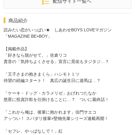
配信サイト一覧へ
商品紹介
読みたい恋がいっぱい★ しあわせBOYS LOVEマガジン
「MAGAZINE BE×BOY」
【掲載作品】
「好きなら脱がせて。」佐倉リコ
貴音の「気持ちよくさせる」宣言に晃佑もタジタジ…？
「王子さまの抱きまくら」ハシモトミツ
待望の続編スタート！ 真広の誕生日に遊馬は…？
「ケーキ・ドッグ・カラメリゼ」おげれつたなか
悠星に投資詐欺を仕掛けることに…？ ついに最終話！
「これから俺は、後輩に抱かれます」佳門サエコ
アッつい！ スパダリ後輩×堅物先輩シリーズ連載再開！
「セフレ、やっぱなしで！」紅