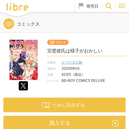
発売日
コミックス
完璧彼氏は様子がおかしい
なつだ大正解
作家名
2025/09/10
発売日
823円（税込）
定価
BE×BOY COMICS DELUXE
レーベル
ためし読みする
購入する