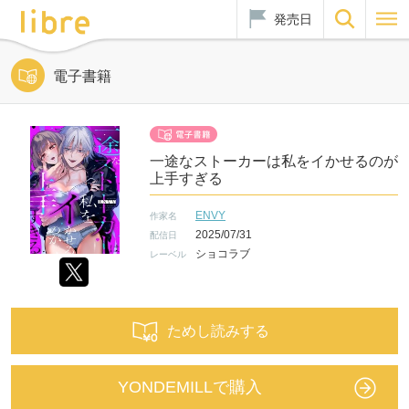
発売日
電子書籍
一途なストーカーは私をイかせるのが
上手すぎる
ENVY
作家名
2025/07/31
配信日
ショコラブ
レーベル
ためし読みする
YONDEMILLで購入