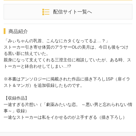
配信サイト一覧へ
商品紹介
「みぃちゃんの乳首、こんなにカタくなってるよ…？」
ストーカー引き寄せ体質のアラサーOLの美月は、今日も後をつけ
る黒い影に怯えていた。
親身になって支えてくれる三澄主任に相談していたが、ある時、ス
トーカーと鉢合わせしてしまい…!?
※本書はアンソロジーに掲載された作品に描き下ろし15P（扉イラ
スト＆マンガ）を追加収録したものです。
【収録作品】
一途すぎる片想い（「劇薬みたいな恋。 ～悪い男と忘れられない情
事～」収録）
一途なストーカーは私をイかせるのが上手すぎる（描き下ろし）