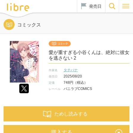
発売日
コミックス
愛が重すぎる小谷くんは、絶対に彼女
を逃さない 2
タチバナ
作家名
2025/08/20
発売日
748円（税込）
定価
バニラブCOMICS
レーベル
ためし読みする
購入する