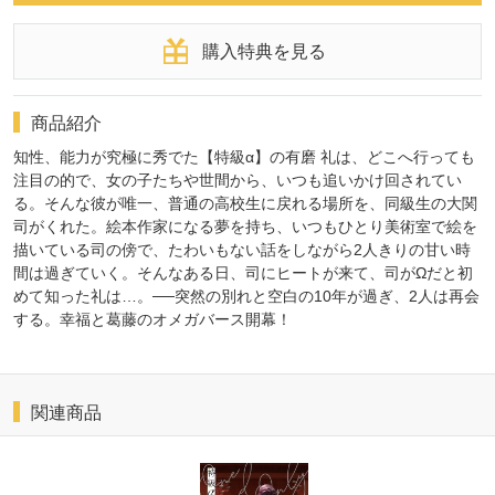
購入特典を見る
商品紹介
知性、能力が究極に秀でた【特級α】の有磨 礼は、どこへ行っても
注目の的で、女の子たちや世間から、いつも追いかけ回されてい
る。そんな彼が唯一、普通の高校生に戻れる場所を、同級生の大関
司がくれた。絵本作家になる夢を持ち、いつもひとり美術室で絵を
描いている司の傍で、たわいもない話をしながら2人きりの甘い時
間は過ぎていく。そんなある日、司にヒートが来て、司がΩだと初
めて知った礼は…。──突然の別れと空白の10年が過ぎ、2人は再会
する。幸福と葛藤のオメガバース開幕！
関連商品