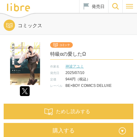
発売日
コミックス
特級αの愛したΩ
神波アユミ
作家名
2025/07/10
発売日
944円（税込）
定価
BE×BOY COMICS DELUXE
レーベル
ためし読みする
購入する