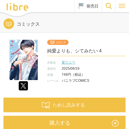
発売日
コミックス
純愛よりも、シてみたい 4
夏江ユウ
作家名
2025/06/19
発売日
748円（税込）
定価
バニラブCOMICS
レーベル
ためし読みする
購入する