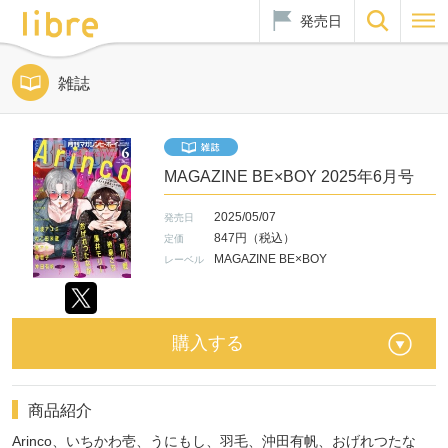
発売日
雑誌
MAGAZINE BE×BOY 2025年6月号
2025/05/07
発売日
847円（税込）
定価
MAGAZINE BE×BOY
レーベル
購入する
商品紹介
Arinco、いちかわ壱、うにもし、羽毛、沖田有帆、おげれつたな