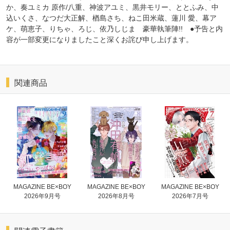
か、奏ユミカ 原作/八重、神波アユミ、黒井モリー、ととふみ、中
込いくさ、なつだ大正解、楢島さち、ねこ田米蔵、蓮川 愛、幕ア
ケ、萌恵子、りちゃ、ろじ、依乃しじま 豪華執筆陣!! ●予告と内
容が一部変更になりましたこと深くお詫び申し上げます。
関連商品
MAGAZINE BE×BOY
MAGAZINE BE×BOY
MAGAZINE BE×BOY
2026年9月号
2026年8月号
2026年7月号