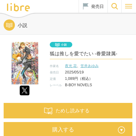
発売日
小説
狐は推しを愛でたい -眷愛隷属-
夜光 花
、
笠井あゆみ
作家名
2025/05/19
発売日
1,089円（税込）
定価
B-BOY NOVELS
レーベル
ためし読みする
購入する