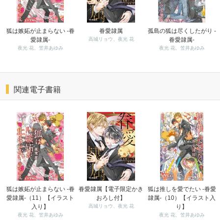
狐は嫉妬が止まらない -眷
眷愛隷属
孤島の狐は尽くしたがり -
愛隷属-
高城リョウ、夜光 花
眷愛隷属-
夜光 花、笠井あゆみ
夜光 花、笠井あゆみ
関連電子書籍
狐は嫉妬が止まらない -眷
眷愛隷属【電子限定かき
狐は推しを愛でたい -眷愛
愛隷属-（11）【イラスト
おろし付】
隷属-（10）【イラスト入
入り】
高城リョウ、夜光 花
り】
夜光 花、笠井あゆみ
夜光 花、笠井あゆみ