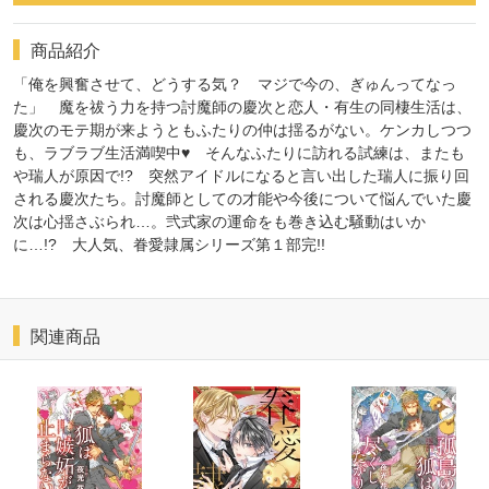
商品紹介
「俺を興奮させて、どうする気？ マジで今の、ぎゅんってなっ
た」 魔を祓う力を持つ討魔師の慶次と恋人・有生の同棲生活は、
慶次のモテ期が来ようともふたりの仲は揺るがない。ケンカしつつ
も、ラブラブ生活満喫中♥ そんなふたりに訪れる試練は、またも
や瑞人が原因で!? 突然アイドルになると言い出した瑞人に振り回
される慶次たち。討魔師としての才能や今後について悩んでいた慶
次は心揺さぶられ…。弐式家の運命をも巻き込む騒動はいか
に…!? 大人気、眷愛隷属シリーズ第１部完!!
関連商品