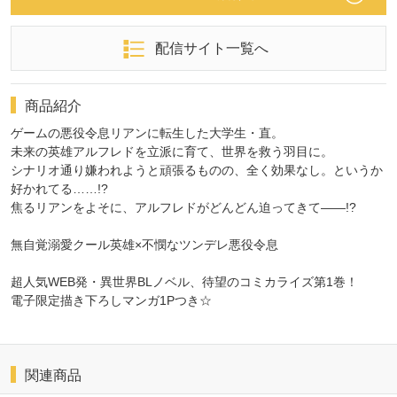
配信サイト一覧へ
商品紹介
ゲームの悪役令息リアンに転生した大学生・直。
未来の英雄アルフレドを立派に育て、世界を救う羽目に。
シナリオ通り嫌われようと頑張るものの、全く効果なし。というか
好かれてる……!?
焦るリアンをよそに、アルフレドがどんどん迫ってきて――!?
無自覚溺愛クール英雄×不憫なツンデレ悪役令息
超人気WEB発・異世界BLノベル、待望のコミカライズ第1巻！
電子限定描き下ろしマンガ1Pつき☆
関連商品