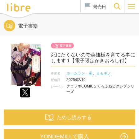
発売日
電子書籍
死にたくないので英雄様を育てる事に
します 1【電子限定かきおろし付】
ホームラン・拳
、
ヨモギノ
作家名
2025/02/19
配信日
クロフネCOMICS くろふねピクシブシリ
レーベル
ーズ
ためし読みする
YONDEMILLで購入