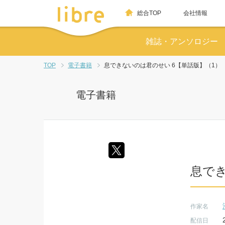
総合TOP
会社情報
雑誌・アンソロジー
TOP
電子書籍
息できないのは君のせい 6【単話版】（1）
電子書籍
息でき
作家名
配信日