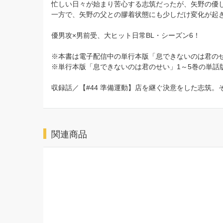
忙しい日々が始まり苦心する志筑だったが、矢野の優
一方で、矢野の父との膠着状態にも少しだけ変化が起
優男攻×男前受、大ヒット日常BL・シーズン6！
※本書は電子配信中の単行本版「息できないのは君の
※単行本版「息できないのは君のせい」1～5巻の単話
収録話／【#44 準備運動】店を継ぐ決意をした志筑。
関連商品