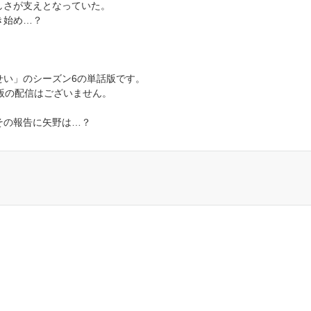
しさが支えとなっていた。
き始め…？
せい」のシーズン6の単話版です。
版の配信はございません。
その報告に矢野は…？