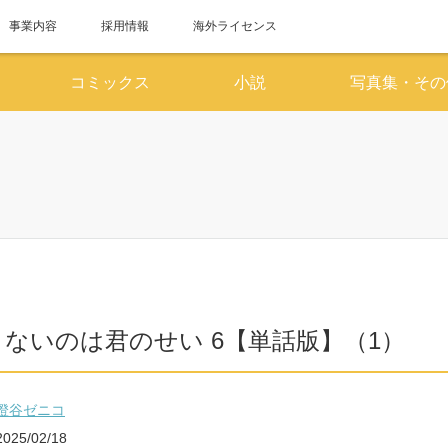
事業内容
採用情報
海外ライセンス
コミックス
小説
写真集・その
6月
7
SUN
MON
TUE
WED
THU
FRI
SAT
SUN
MON
TUE
WED
1
2
3
4
5
6
1
7
8
9
10
11
12
13
5
6
7
8
14
15
16
17
18
19
20
12
13
14
15
ないのは君のせい 6【単話版】（1）
21
22
23
24
25
26
27
19
20
21
22
28
29
30
26
27
28
29
澄谷ゼニコ
2025/02/18