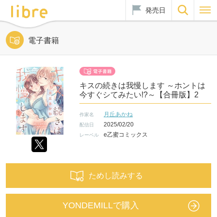
発売日
電子書籍
キスの続きは我慢します ～ホントは
今すぐシてみたい!?～【合冊版】2
月丘あかね
作家名
2025/02/20
配信日
e乙蜜コミックス
レーベル
ためし読みする
YONDEMILLで購入