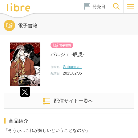
発売日
電子書籍
パルジェ -叭災-
Gabaemari
作家名
2025/02/05
配信日
配信サイト一覧へ
商品紹介
「そうか…これが嬉しいということなのか」