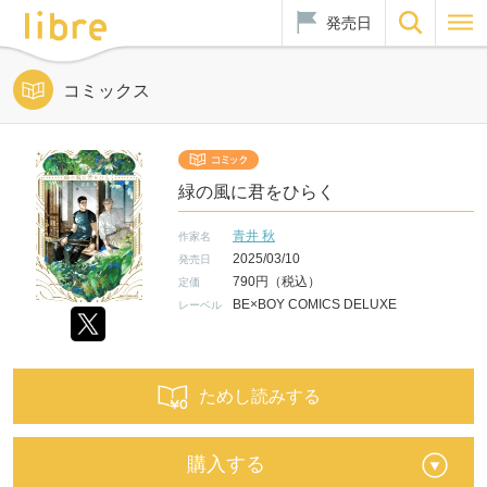
発売日
コミックス
緑の風に君をひらく
青井 秋
作家名
2025/03/10
発売日
790円（税込）
定価
BE×BOY COMICS DELUXE
レーベル
ためし読みする
購入する