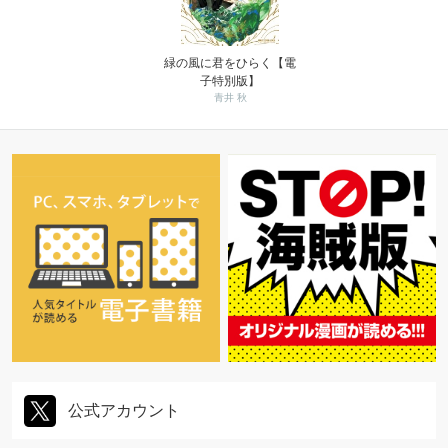
緑の風に君をひらく【電
子特別版】
青井 秋
公式アカウント