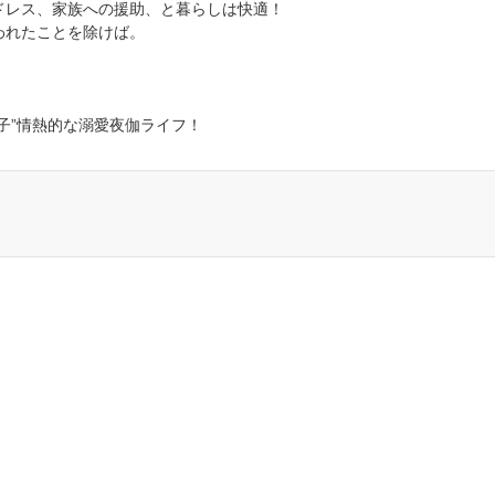
ドレス、家族への援助、と暮らしは快適！
われたことを除けば。
子”情熱的な溺愛夜伽ライフ！