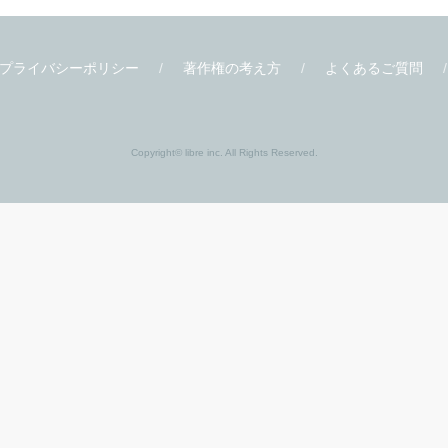
書店様
関連サイト
書店様向け
ビーボーイ W
ティーンズ
クロフネ
応援店
X-BL
応援店リスト
プライバシーポリシー
著作権の考え方
よくあるご質問