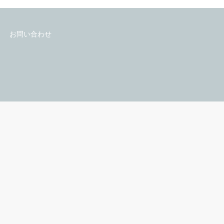
会社情報
EB
会社情報
ラブ・乙女系
私たちの理念・事業内容
コンテンツ展開事例
採用情報
海外ライセンス
お問い合わせ