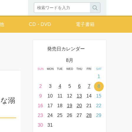
他
CD・DVD
電子書籍
発売日カレンダー
月
8月
THU
FRI
SAT
SUN
MON
TUE
WED
THU
FRI
SAT
SUN
MON
T
2
3
4
1
9
10
11
2
3
4
5
6
7
8
6
7
16
17
18
9
10
11
12
13
14
15
13
14
用な溺
23
24
25
16
17
18
19
20
21
22
20
21
30
31
23
24
25
26
27
28
29
27
28
30
31