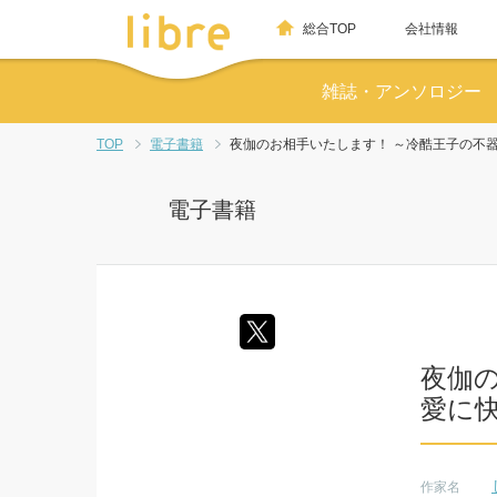
総合TOP
会社情報
雑誌・アンソロジー
TOP
電子書籍
夜伽のお相手いたします！ ～冷酷王子の不
電子書籍
夜伽
愛に
作家名