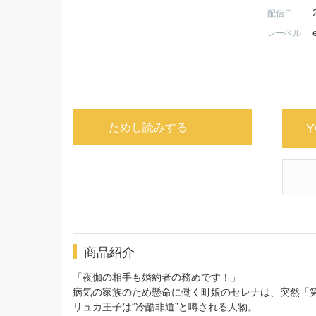
配信日
レーベル
ためし読みする
Y
商品紹介
「夜伽の相手も婚約者の務めです！」
病気の家族のため懸命に働く町娘のセレナは、突然「
リュカ王子は“冷酷非道”と噂される人物。