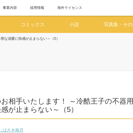
事業内容
採用情報
海外ライセンス
コミックス
小説
写真集・その
器用な溺愛に快感が止まらない～（5）
6月
7
SUN
MON
TUE
WED
THU
FRI
SAT
SUN
MON
TUE
WED
1
2
3
4
5
6
1
7
8
9
10
11
12
13
5
6
7
8
14
15
16
17
18
19
20
12
13
14
15
のお相手いたします！ ～冷酷王子の不器
21
22
23
24
25
26
27
19
20
21
22
快感が止まらない～（5）
28
29
30
26
27
28
29
しばさき南月