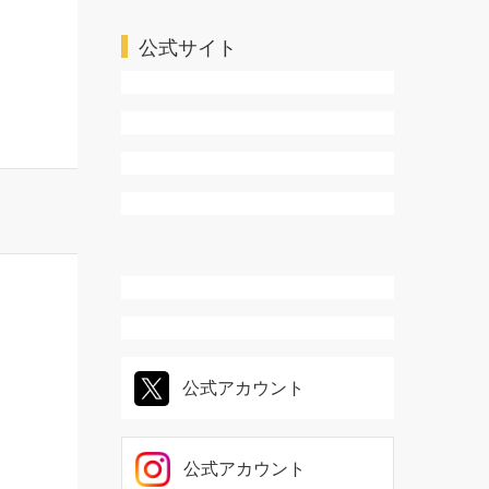
ＴＬ・乙女系
公式サイト