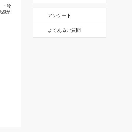
 ～冷
快感が