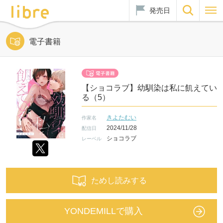
発売日
電子書籍
【ショコラブ】幼馴染は私に飢えてい
る（5）
きよたむい
作家名
2024/11/28
配信日
ショコラブ
レーベル
ためし読みする
YONDEMILLで購入