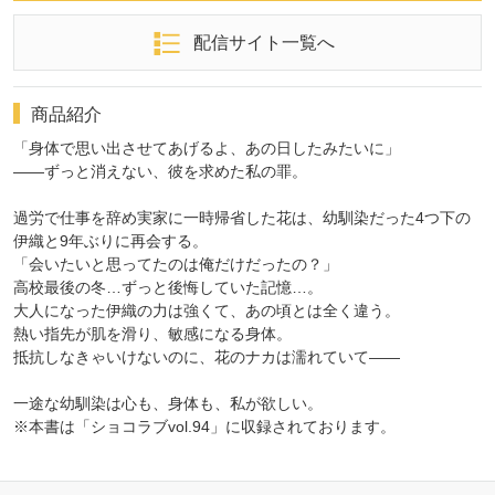
配信サイト一覧へ
商品紹介
「身体で思い出させてあげるよ、あの日したみたいに」
――ずっと消えない、彼を求めた私の罪。
過労で仕事を辞め実家に一時帰省した花は、幼馴染だった4つ下の
伊織と9年ぶりに再会する。
「会いたいと思ってたのは俺だけだったの？」
高校最後の冬…ずっと後悔していた記憶…。
大人になった伊織の力は強くて、あの頃とは全く違う。
熱い指先が肌を滑り、敏感になる身体。
抵抗しなきゃいけないのに、花のナカは濡れていて――
一途な幼馴染は心も、身体も、私が欲しい。
※本書は「ショコラブvol.94」に収録されております。