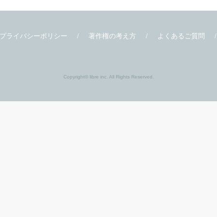
書店様
関連サイト
書店様向け
ビーボーイ W
ティーンズ
クロフネ
応援店
X-BL
応援店リスト