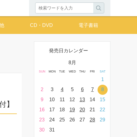
他
CD・DVD
電子書籍
発売日カレンダー
月
8月
THU
FRI
SAT
SUN
MON
TUE
WED
THU
FRI
SAT
SUN
MON
T
2
3
4
1
9
10
11
2
3
4
5
6
7
8
6
7
16
17
18
9
10
11
12
13
14
15
13
14
し付】
23
24
25
16
17
18
19
20
21
22
20
21
30
31
23
24
25
26
27
28
29
27
28
30
31