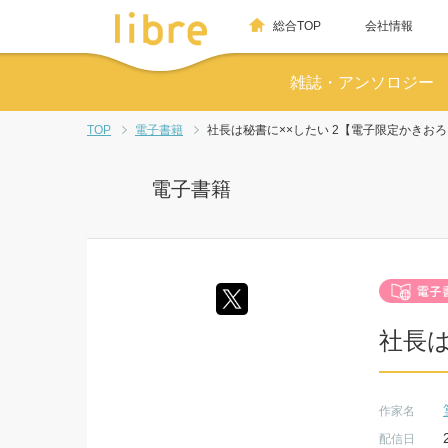
総合TOP
会社情報
雑誌・アンソロジー
TOP
電子書籍
社長は秘書に××したい 2【電子限定かきお
電子書籍
社長は
作家名
配信日