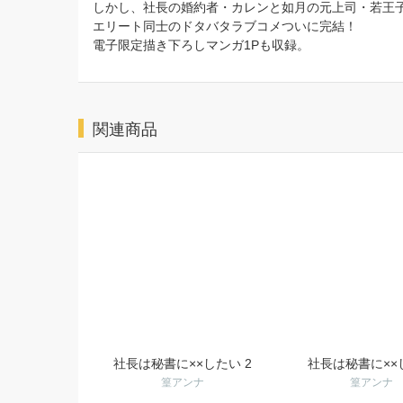
しかし、社長の婚約者・カレンと如月の元上司・若王子
エリート同士のドタバタラブコメついに完結！
電子限定描き下ろしマンガ1Pも収録。
関連商品
社長は秘書に××したい 2
社長は秘書に××
篁アンナ
篁アンナ