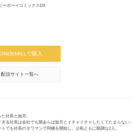
ビーボーイコミックスDX
ONDEMILLで購入
配信サイト一覧へ
った社長と如月。
すぎる社長は会社でも隙あらば如月とイチャイチャしたくてたまらない
ートでも社長のタワマンで同棲を開始し、公私ともに順調な2人。