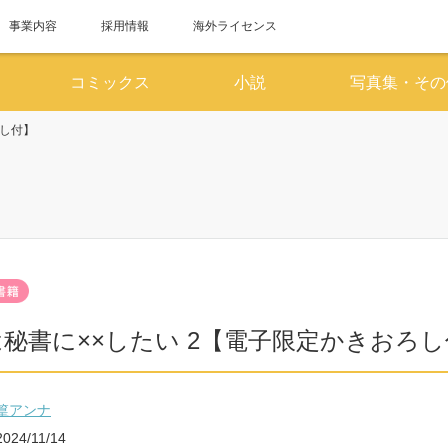
事業内容
採用情報
海外ライセンス
コミックス
小説
写真集・その
ろし付】
6月
7
SUN
MON
TUE
WED
THU
FRI
SAT
SUN
MON
TUE
WED
1
2
3
4
5
6
1
7
8
9
10
11
12
13
5
6
7
8
14
15
16
17
18
19
20
12
13
14
15
秘書に××したい 2【電子限定かきおろ
21
22
23
24
25
26
27
19
20
21
22
28
29
30
26
27
28
29
篁アンナ
2024/11/14