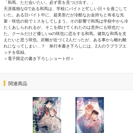
「和馬、ただ会いたい。必ず君を見つけ出す。」
天涯孤独なΩである和馬は、学校にバイトと忙しい日々を過ごして
いた。ある日バイト中に、超美形だが冷酷なお金持ちと有名な先
輩・咲也の前でミスをしてしまう。その影響で和馬は学校中から冷
たくあしらわれるが、そこを助けてくれたのは意外にも咲也だっ
た。クールだけど優しいαの咲也に恋をする和馬。健気な和馬を支
えたいと思う咲也。距離が近づく2人だったが、ある事から離れ離
れになってしまい…？ 単行本書き下ろしには、2人のラブラブエ
ッチを収録。
＜電子限定の書き下ろしショート付＞
関連商品