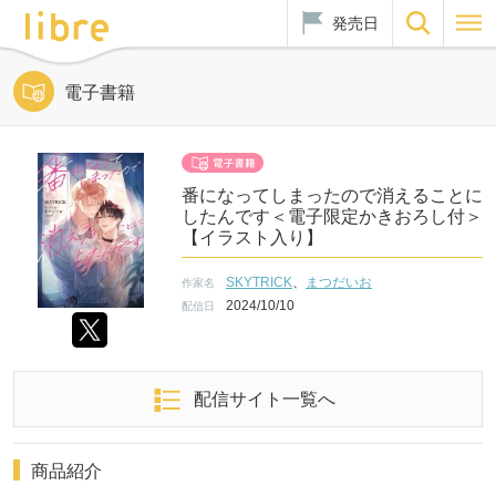
発売日
電子書籍
番になってしまったので消えることに
したんです＜電子限定かきおろし付＞
【イラスト入り】
SKYTRICK
、
まつだいお
作家名
2024/10/10
配信日
配信サイト一覧へ
商品紹介