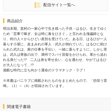
配信サイト一覧へ
商品紹介
明治末期。貧村の一家心中で生き残った子供・はるひ。生きてゆく
ため「芸事で稼ぎ、女は時に春をひさぐ」と言われる傀儡師とな
り、村の人々からひどい差別を受けていた。ある日、はるひが一人
暮らす小屋に、血まみれの軍人・武久が倒れていた。はるひに助け
られた武久は、家の仕事を手伝い、一緒に暮らすように。しかし実
は、武久は華族の出で、満州でスパイ容疑をかけられ、軍から追わ
れる身だった!? 二人は身を寄せ合い、心を通わせ、やがてはるひ
が大人になって…!?
過酷な時代に立ち向かう運命のドラマチック・ラブ！
※本書はバニラブに掲載されたものをまとめたもので、「彷徨う雷
鳴」（1）～（4）が収録されています。
関連電子書籍