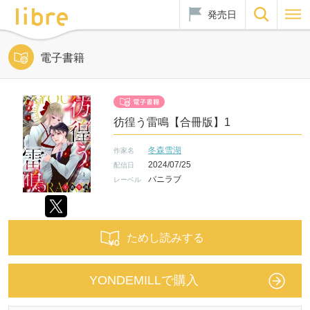
発売日
電子書籍
彷徨う雷鳴【合冊版】1
冬森雪湖
作家名
2024/07/25
配信日
バニラブ
レーベル
ためし読みする
YONDEMILLで購入