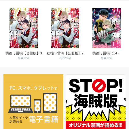
彷徨う雷鳴【合冊版】3
彷徨う雷鳴【合冊版】2
彷徨う雷鳴（14）
冬森雪湖
冬森雪湖
冬森雪湖