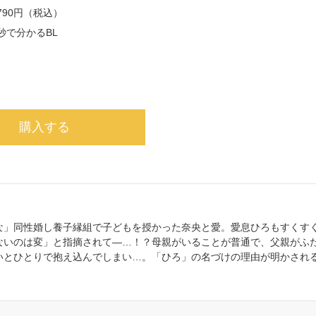
790円（税込）
秒で分かるBL
購入する
な」同性婚し養子縁組で子どもを授かった奈央と愛。愛息ひろもすくすく
ないのは変」と指摘されて―…！？母親がいることが普通で、父親がふ
いとひとりで抱え込んでしまい…。「ひろ」の名づけの理由が明かされる