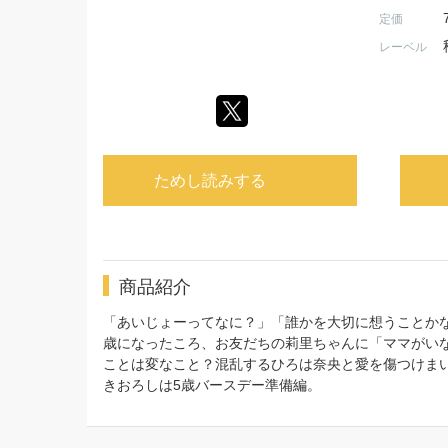
定価
レーベル
ためし読みする
商品紹介
「あいじょーってなに？」「誰かを大切に想うことか
歳になったころ、お友だちの莉里ちゃんに「ママがい
ことは変なこと？混乱するひろは奈央と愛を傷つけま
きおろしは5歳バースデー準備編。