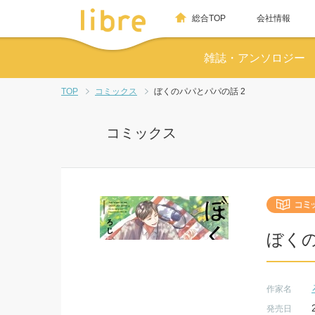
総合TOP
会社情報
雑誌・アンソロジー
TOP
コミックス
ぼくのパパとパパの話 2
コミックス
ぼくの
作家名
発売日