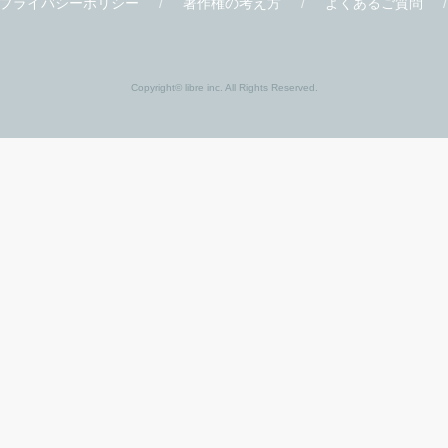
書店様
関連サイト
書店様向け
ビーボーイ W
ティーンズ
クロフネ
応援店
X-BL
応援店リスト