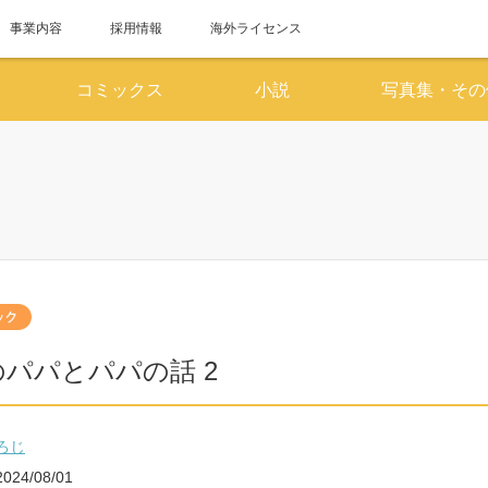
事業内容
採用情報
海外ライセンス
コミックス
小説
写真集・その
6月
7
SUN
MON
TUE
WED
THU
FRI
SAT
SUN
MON
TUE
WED
1
2
3
4
5
6
1
7
8
9
10
11
12
13
5
6
7
8
14
15
16
17
18
19
20
12
13
14
15
パパとパパの話 2
21
22
23
24
25
26
27
19
20
21
22
28
29
30
26
27
28
29
ろじ
2024/08/01