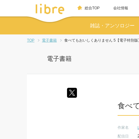
総合TOP
会社情報
雑誌・アンソロジー
TOP
電子書籍
食べてもおいしくありません 5【電子特別版
電子書籍
食べ
作家名
配信日