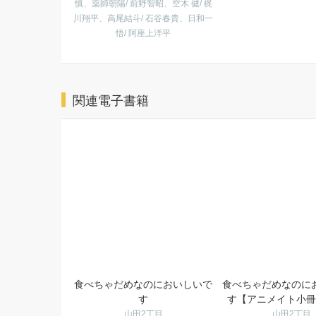
慎、薬師朝陽/ 前野智昭、空木 健/ 梶
川翔平、高尾結斗/ 石谷春貴、日和一
悟/ 阿座上洋平
関連電子書籍
食べちゃだめなのにおいしいで
食べちゃだめなのに
す
す【アニメイト小冊
山田2丁目
山田2丁目