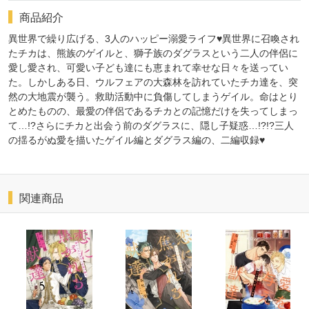
商品紹介
異世界で繰り広げる、3人のハッピー溺愛ライフ♥異世界に召喚され
たチカは、熊族のゲイルと、獅子族のダグラスという二人の伴侶に
愛し愛され、可愛い子ども達にも恵まれて幸せな日々を送ってい
た。しかしある日、ウルフェアの大森林を訪れていたチカ達を、突
然の大地震が襲う。救助活動中に負傷してしまうゲイル。命はとり
とめたものの、最愛の伴侶であるチカとの記憶だけを失ってしまっ
て…!?さらにチカと出会う前のダグラスに、隠し子疑惑…!?!?三人
の揺るがぬ愛を描いたゲイル編とダグラス編の、二編収録♥
関連商品