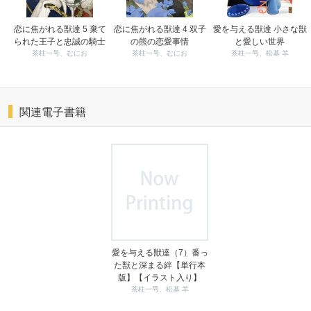
恋に焦がれる獣達 5 棄て
恋に焦がれる獣達 4 双子
愛を与える獣達 小さな獣
られた王子と忠誠の騎士
の熊の恋愛事情
と愛しい世界
茶柱一号、むにお
茶柱一号、むにお
茶柱一号、松基 羊
関連電子書籍
愛を与える獣達（7）番っ
た獣と深まる絆【単行本
版】【イラスト入り】
茶柱一号、松基 羊