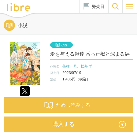
発売日
小説
愛を与える獣達 番った獣と深まる絆
茶柱一号
、
松基 羊
作家名
2023/07/19
発売日
1,485円（税込）
定価
ためし読みする
購入する