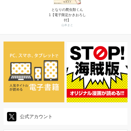
となりの爬虫類くん
1【電子限定かきおろし
付】
山本まと
公式アカウント