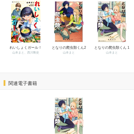
れいしょくガール！
となりの爬虫類くん2
となりの爬虫類くん 1
山本まと、西川剛史
山本まと
山本まと
関連電子書籍