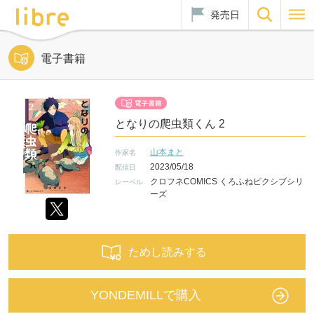
発売日
電子書籍
となりの爬虫類くん 2
山本まと
作家名
2023/05/18
配信日
クロフネCOMICS くろふねピクシブシリ
レーベル
ーズ
ためし読みする
YONDEMILLで購入