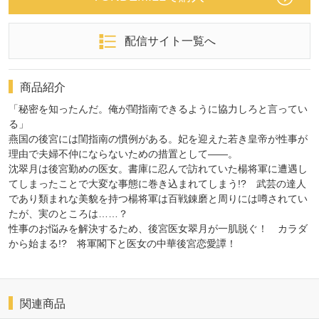
配信サイト一覧へ
商品紹介
「秘密を知ったんだ。俺が閨指南できるように協力しろと言ってい
る」
燕国の後宮には閨指南の慣例がある。妃を迎えた若き皇帝が性事が
理由で夫婦不仲にならないための措置として――。
沈翠月は後宮勤めの医女。書庫に忍んで訪れていた楊将軍に遭遇し
てしまったことで大変な事態に巻き込まれてしまう!? 武芸の達人
であり類まれな美貌を持つ楊将軍は百戦錬磨と周りには噂されてい
たが、実のところは……？
性事のお悩みを解決するため、後宮医女翠月が一肌脱ぐ！ カラダ
から始まる!? 将軍閣下と医女の中華後宮恋愛譚！
関連商品