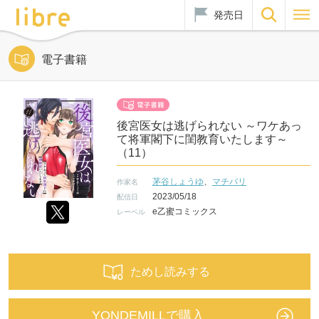
発売日
電子書籍
後宮医女は逃げられない ～ワケあっ
て将軍閣下に閨教育いたします～
（11）
茅谷しょうゆ
、
マチバリ
作家名
2023/05/18
配信日
e乙蜜コミックス
レーベル
ためし読みする
YONDEMILLで購入