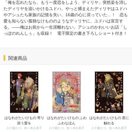
「俺を忘れたなら、もう一度恋をしよう、ディリヤ」突然姿を消し
たディリヤを追いかけるユドハ。やっと捕まえたディリヤはユドハ
やアシュたち家族の記憶を失い、16歳の心に戻っていた…！ 恋も
愛も知らない孤独なけもののようなディリヤに、ユドハは宣言す
る。――俺はお前から一生涯離れない。アシュのかわいいお話「し
っぽのれんしぅ」も収録！ 電子限定の書き下ろしショート付き！
関連商品
はなれがたいけもの 寄り
はなれがたいけもの ふわ
はなれがたいけもの 君に
添う愛を
ふわなほん
触れる
八十庭たづ、佐々木久美子
八十庭たづ、佐々木久美子
八十庭たづ、佐々木久美子