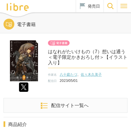
発売日
電子書籍
はなれがたいけもの（7）想いは通う
＜電子限定かきおろし付＞【イラスト
入り】
八十庭たづ
、
佐々木久美子
作家名
2023/05/01
配信日
配信サイト一覧へ
商品紹介