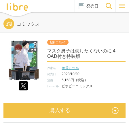
発売日
コミックス
マスク男子は恋したくないのに 4
OAD付き特装版
参号ミツル
作家名
2023/10/20
発売日
5,168円（税込）
定価
ビボピーコミックス
レーベル
購入する