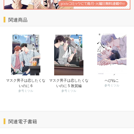
関連商品
マスク男子は恋したくな
マスク男子は恋したくな
へびねこ
いのに 6
いのに 5 敦賀編
参号ミツル
参号ミツル
参号ミツル
関連電子書籍