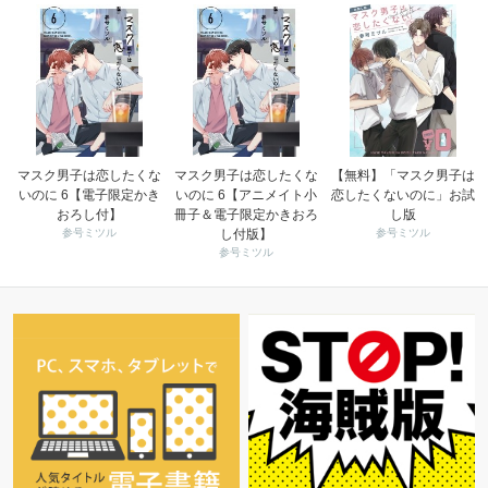
マスク男子は恋したくな
マスク男子は恋したくな
【無料】「マスク男子は
いのに 6【電子限定かき
いのに 6【アニメイト小
恋したくないのに」お試
おろし付】
冊子＆電子限定かきおろ
し版
参号ミツル
し付版】
参号ミツル
参号ミツル